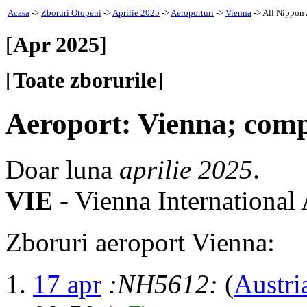
Acasa
->
Zboruri Otopeni
->
Aprilie 2025
->
Aeroporturi
->
Vienna
-> All Nippon
[
Apr 2025
]
[
Toate zborurile
]
Aeroport: Vienna; comp
Doar luna
aprilie 2025
.
VIE
- Vienna International 
Zboruri aeroport Vienna:
17 apr
:NH5612:
(
Austri