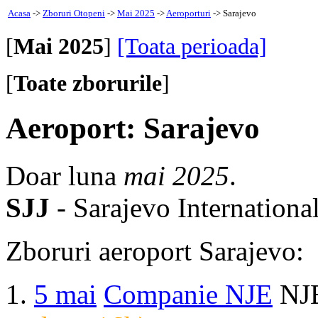
Acasa
->
Zboruri Otopeni
->
Mai 2025
->
Aeroporturi
-> Sarajevo
[
Mai 2025
]
[Toata perioada]
[
Toate zborurile
]
Aeroport: Sarajevo
Doar luna
mai 2025
.
SJJ
- Sarajevo Internationa
Zboruri aeroport Sarajevo:
5 mai
Companie NJE
NJE