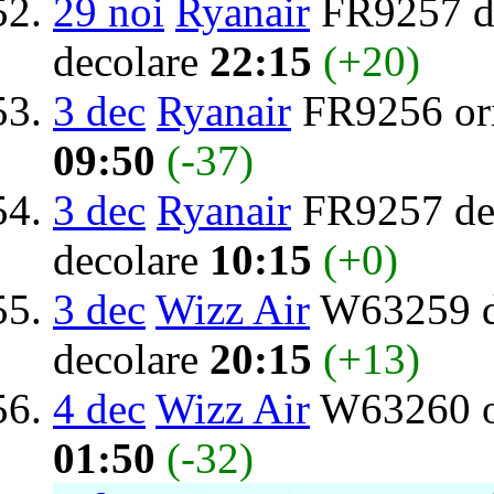
29 noi
Ryanair
FR9257 de
decolare
22:15
(+20)
3 dec
Ryanair
FR9256 or
09:50
(-37)
3 dec
Ryanair
FR9257 des
decolare
10:15
(+0)
3 dec
Wizz Air
W63259 de
decolare
20:15
(+13)
4 dec
Wizz Air
W63260 o
01:50
(-32)