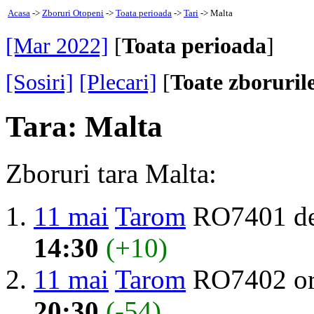
Acasa
->
Zboruri Otopeni
->
Toata perioada
->
Tari
-> Malta
[Mar 2022]
[
Toata perioada
]
[Sosiri]
[Plecari]
[
Toate zboruril
Tara: Malta
Zboruri tara Malta:
11 mai
Tarom
RO7401 de
14:30
(+10)
11 mai
Tarom
RO7402 or
20:30
(-54)