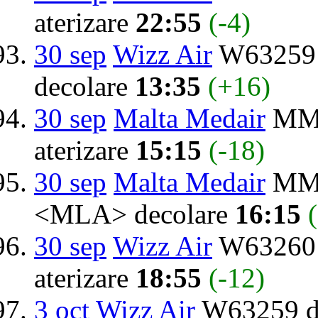
aterizare
22:55
(-4)
30 sep
Wizz Air
W63259 d
decolare
13:35
(+16)
30 sep
Malta Medair
MMO
aterizare
15:15
(-18)
30 sep
Malta Medair
MMO
<MLA> decolare
16:15
30 sep
Wizz Air
W63260 
aterizare
18:55
(-12)
3 oct
Wizz Air
W63259 de