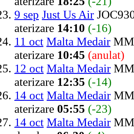
aterizare
18:25
(-21)
9 sep
Just Us Air
JOC930
aterizare
14:10
(-16)
11 oct
Malta Medair
MMO
aterizare
10:45
(anulat)
12 oct
Malta Medair
MMO
aterizare
12:35
(-14)
14 oct
Malta Medair
MMO
aterizare
05:55
(-23)
14 oct
Malta Medair
MMO