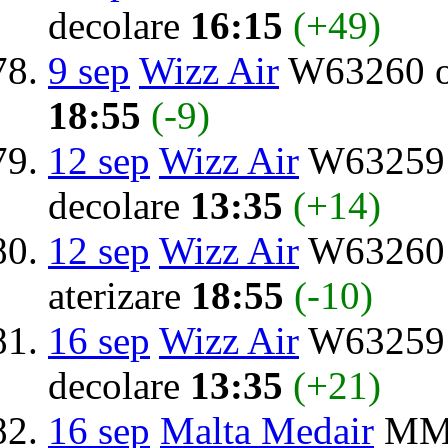
decolare
16:15
(+49)
9 sep
Wizz Air
W63260 o
18:55
(-9)
12 sep
Wizz Air
W63259 d
decolare
13:35
(+14)
12 sep
Wizz Air
W63260 
aterizare
18:55
(-10)
16 sep
Wizz Air
W63259 d
decolare
13:35
(+21)
16 sep
Malta Medair
MMO