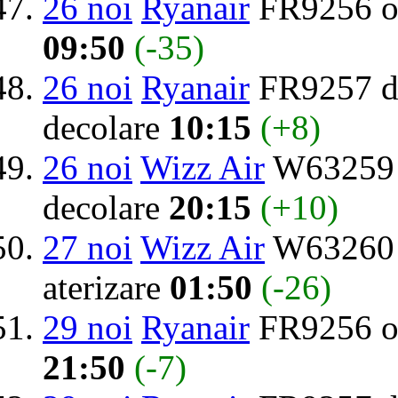
26 noi
Ryanair
FR9256 o
09:50
(-35)
26 noi
Ryanair
FR9257 de
decolare
10:15
(+8)
26 noi
Wizz Air
W63259 d
decolare
20:15
(+10)
27 noi
Wizz Air
W63260 
aterizare
01:50
(-26)
29 noi
Ryanair
FR9256 o
21:50
(-7)