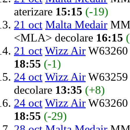
aterizare
15:15
(-19)
21 oct
Malta Medair
MMO
<MLA> decolare
16:15
21 oct
Wizz Air
W63260 
18:55
(-1)
24 oct
Wizz Air
W63259 d
decolare
13:35
(+8)
24 oct
Wizz Air
W63260 
18:55
(-29)
28 oct
Malta Medair
MMO