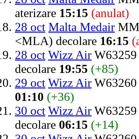
aterizare
15:15
(anulat)
28 oct
Malta Medair
MMO
<MLA) decolare
16:15
(
28 oct
Wizz Air
W63259 d
decolare
19:55
(+85)
29 oct
Wizz Air
W63260 
01:10
(+36)
30 oct
Wizz Air
W63259 d
decolare
06:15
(+14)
30 oct
Wizz Air
W63260 