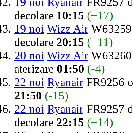
19 noi
Ryanair
FR9257 de
decolare
10:15
(+17)
19 noi
Wizz Air
W63259 d
decolare
20:15
(+11)
20 noi
Wizz Air
W63260 
aterizare
01:50
(-4)
22 noi
Ryanair
FR9256 o
21:50
(-15)
22 noi
Ryanair
FR9257 de
decolare
22:15
(+14)