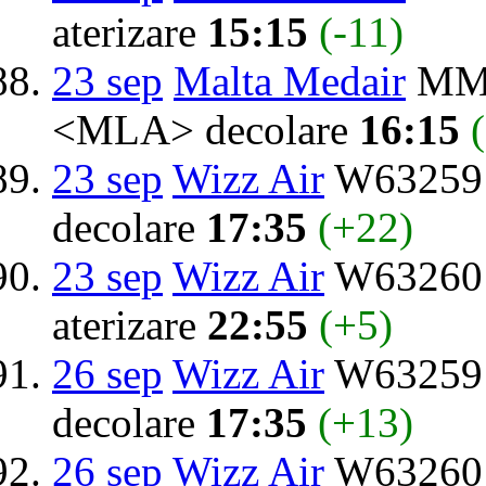
aterizare
15:15
(-11)
23 sep
Malta Medair
MMO
<MLA> decolare
16:15
23 sep
Wizz Air
W63259 d
decolare
17:35
(+22)
23 sep
Wizz Air
W63260 
aterizare
22:55
(+5)
26 sep
Wizz Air
W63259 d
decolare
17:35
(+13)
26 sep
Wizz Air
W63260 