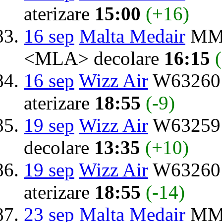
aterizare
15:00
(+16)
16 sep
Malta Medair
MMO
<MLA> decolare
16:15
16 sep
Wizz Air
W63260 
aterizare
18:55
(-9)
19 sep
Wizz Air
W63259 d
decolare
13:35
(+10)
19 sep
Wizz Air
W63260 
aterizare
18:55
(-14)
23 sep
Malta Medair
MMO