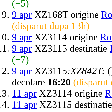
(+5)
9 apr
XZ168T origine
R
(disparut dupa 13h)
9 apr
XZ3114 origine
Ro
9 apr
XZ3115 destinatie
(+7)
9 apr
XZ3115
:XZ842T:
(
decolare
16:20
(disparut
11 apr
XZ3114 origine
R
11 apr
XZ3115 destinati