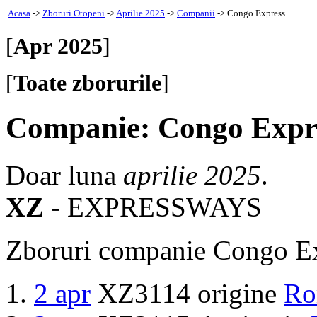
Acasa
->
Zboruri Otopeni
->
Aprilie 2025
->
Companii
-> Congo Express
[
Apr 2025
]
[
Toate zborurile
]
Companie: Congo Expr
Doar luna
aprilie 2025
.
XZ
- EXPRESSWAYS
Zboruri companie Congo Ex
2 apr
XZ3114 origine
Ro