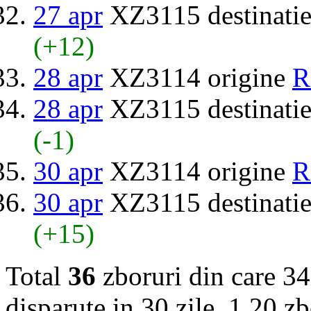
27 apr
XZ3115 destinati
(+12)
28 apr
XZ3114 origine
R
28 apr
XZ3115 destinati
(-1)
30 apr
XZ3114 origine
R
30 apr
XZ3115 destinati
(+15)
Total
36
zboruri din care 34
disparute in 30 zile, 1.20 zb