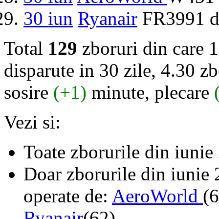
30 iun
Ryanair
FR3991 d
Total
129
zboruri din care 1
disparute in 30 zile, 4.30 zb
sosire
(+1)
minute, plecare
Vezi si:
Toate zborurile din iuni
Doar zborurile din iunie
operate de:
AeroWorld
(
Ryanair
(62).