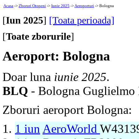
Acasa
->
Zboruri Otopeni
->
Iunie 2025
->
Aeroporturi
-> Bologna
[
Iun 2025
]
[Toata perioada]
[
Toate zborurile
]
Aeroport: Bologna
Doar luna
iunie 2025
.
BLQ
- Bologna Guglielmo 
Zboruri aeroport Bologna:
1 iun
AeroWorld
W43139