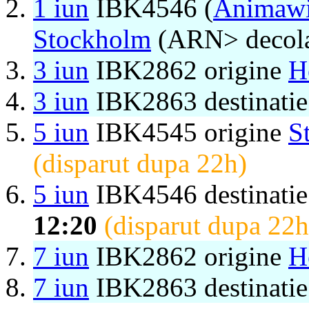
1 iun
IBK4546 (
Animaw
Stockholm
(ARN> decol
3 iun
IBK2862 origine
H
3 iun
IBK2863 destinati
5 iun
IBK4545 origine
S
(disparut dupa 22h)
5 iun
IBK4546 destinati
12:20
(disparut dupa 22h
7 iun
IBK2862 origine
H
7 iun
IBK2863 destinati