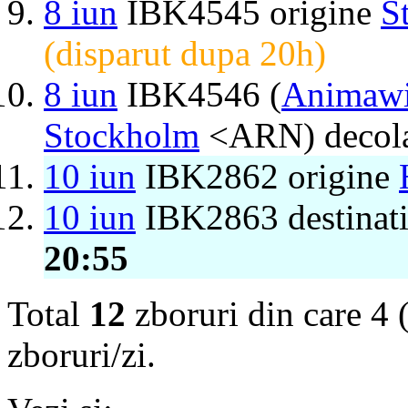
8 iun
IBK4545 origine
S
(disparut dupa 20h)
8 iun
IBK4546 (
Animaw
Stockholm
<ARN) decol
10 iun
IBK2862 origine
10 iun
IBK2863 destinat
20:55
Total
12
zboruri din care 4 
zboruri/zi.