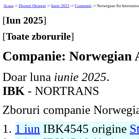
Acasa
->
Zboruri Otopeni
->
Iunie 2025
->
Companii
-> Norwegian Air Internatio
[
Iun 2025
]
[
Toate zborurile
]
Companie: Norwegian Ai
Doar luna
iunie 2025
.
IBK
- NORTRANS
Zboruri companie Norwegian
1 iun
IBK4545 origine
S