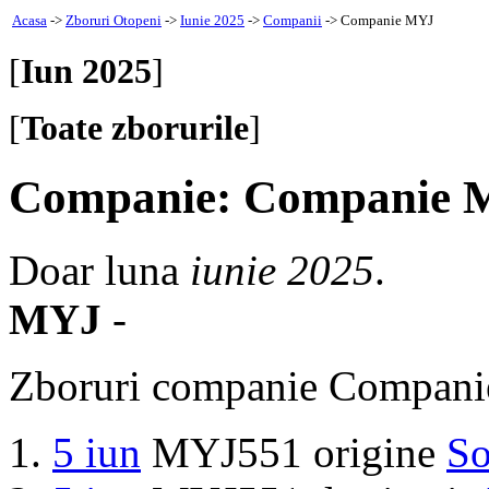
Acasa
->
Zboruri Otopeni
->
Iunie 2025
->
Companii
-> Companie MYJ
[
Iun 2025
]
[
Toate zborurile
]
Companie: Companie
Doar luna
iunie 2025
.
MYJ
-
Zboruri companie Compan
5 iun
MYJ551 origine
So