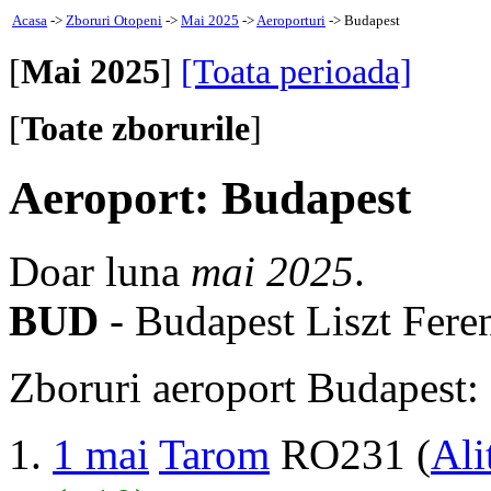
Acasa
->
Zboruri Otopeni
->
Mai 2025
->
Aeroporturi
-> Budapest
[
Mai 2025
]
[Toata perioada]
[
Toate zborurile
]
Aeroport: Budapest
Doar luna
mai 2025
.
BUD
- Budapest Liszt Feren
Zboruri aeroport Budapest:
1 mai
Tarom
RO231 (
Ali