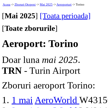
Acasa
->
Zboruri Otopeni
->
Mai 2025
->
Aeroporturi
-> Torino
[
Mai 2025
]
[Toata perioada]
[
Toate zborurile
]
Aeroport: Torino
Doar luna
mai 2025
.
TRN
- Turin Airport
Zboruri aeroport Torino:
1 mai
AeroWorld
W43150