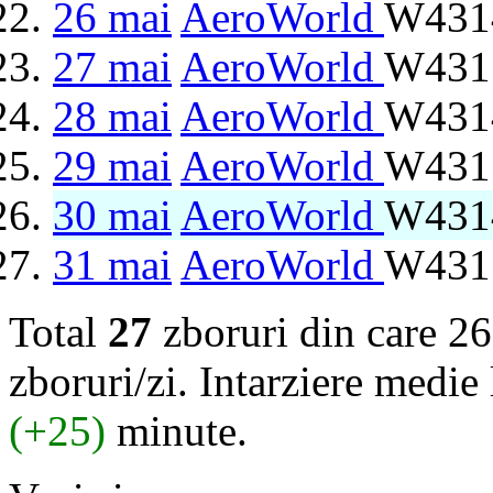
26 mai
AeroWorld
W4314
27 mai
AeroWorld
W4315
28 mai
AeroWorld
W4314
29 mai
AeroWorld
W4315
30 mai
AeroWorld
W4314
31 mai
AeroWorld
W4315
Total
27
zboruri din care 26
zboruri/zi. Intarziere medie 
(+25)
minute.