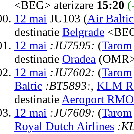
<BEG> aterizare
15:20
(
12 mai
JU103 (
Air Baltic
destinatie
Belgrade
<BEG
12 mai
:JU7595:
(
Tarom
destinatie
Oradea
(OMR> 
12 mai
:JU7602:
(
Tarom
Baltic
:BT5893:
,
KLM Ro
destinatie
Aeroport RMO
12 mai
:JU7609:
(
Tarom
Royal Dutch Airlines
:K