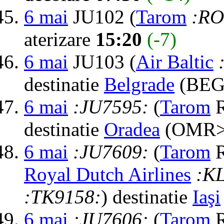
6 mai
JU102 (
Tarom
:RO
aterizare
15:20
(-7)
6 mai
JU103 (
Air Baltic
destinatie
Belgrade
(BEG>
6 mai
:JU7595:
(
Tarom
R
destinatie
Oradea
(OMR> 
6 mai
:JU7609:
(
Tarom
R
Royal Dutch Airlines
:K
:TK9158:
) destinatie
Iaşi
6 mai
:JU7606:
(
Tarom
R