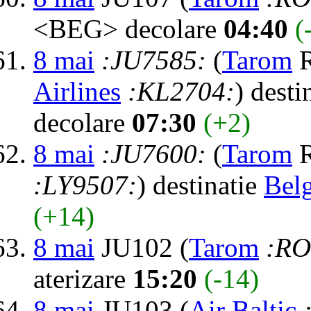
<BEG> decolare
04:40
(
8 mai
:JU7585:
(
Tarom
R
Airlines
:KL2704:
) desti
decolare
07:30
(+2)
8 mai
:JU7600:
(
Tarom
R
:LY9507:
) destinatie
Bel
(+14)
8 mai
JU102 (
Tarom
:RO
aterizare
15:20
(-14)
8 mai
JU103 (
Air Baltic