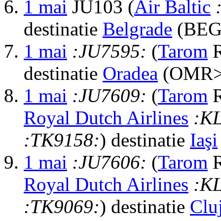
1 mai
JU103 (
Air Baltic
destinatie
Belgrade
(BEG>
1 mai
:JU7595:
(
Tarom
R
destinatie
Oradea
(OMR> 
1 mai
:JU7609:
(
Tarom
R
Royal Dutch Airlines
:K
:TK9158:
) destinatie
Iaşi
1 mai
:JU7606:
(
Tarom
R
Royal Dutch Airlines
:K
:TK9069:
) destinatie
Clu