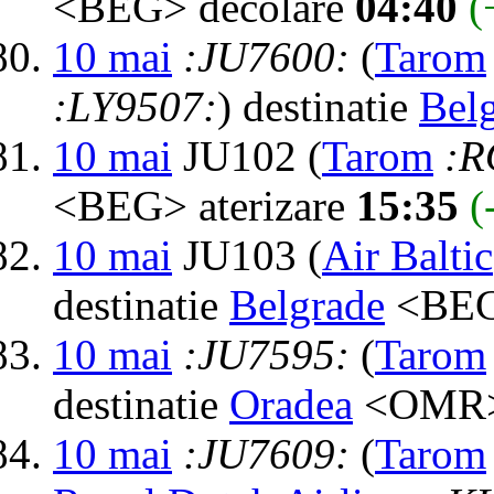
<BEG> decolare
04:40
(
10 mai
:JU7600:
(
Tarom
:LY9507:
) destinatie
Bel
10 mai
JU102 (
Tarom
:R
<BEG> aterizare
15:35
(
10 mai
JU103 (
Air Baltic
destinatie
Belgrade
<BEG
10 mai
:JU7595:
(
Tarom
destinatie
Oradea
<OMR> 
10 mai
:JU7609:
(
Tarom