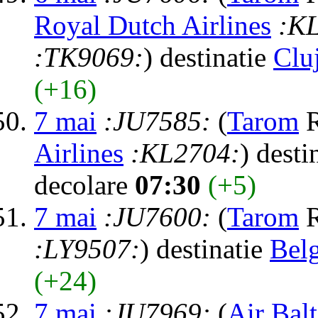
Royal Dutch Airlines
:K
:TK9069:
) destinatie
Clu
(+16)
7 mai
:JU7585:
(
Tarom
R
Airlines
:KL2704:
) desti
decolare
07:30
(+5)
7 mai
:JU7600:
(
Tarom
R
:LY9507:
) destinatie
Bel
(+24)
7 mai
:JU7969:
(
Air Balt