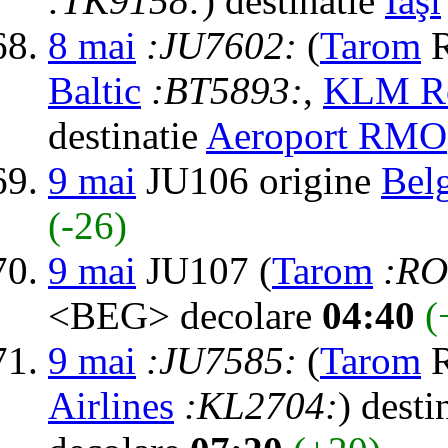
:TK9158:
) destinatie
Iaşi
8 mai
:JU7602:
(
Tarom
R
Baltic
:BT5893:
,
KLM Ro
destinatie
Aeroport RMO
9 mai
JU106 origine
Bel
(-26)
9 mai
JU107 (
Tarom
:RO
<BEG> decolare
04:40
(
9 mai
:JU7585:
(
Tarom
R
Airlines
:KL2704:
) desti