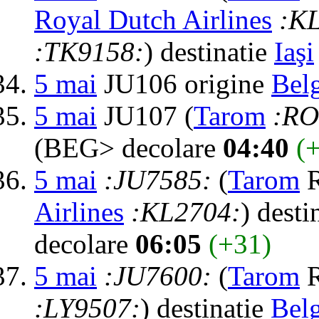
Royal Dutch Airlines
:K
:TK9158:
) destinatie
Iaşi
5 mai
JU106 origine
Bel
5 mai
JU107 (
Tarom
:RO
(BEG> decolare
04:40
(
5 mai
:JU7585:
(
Tarom
R
Airlines
:KL2704:
) desti
decolare
06:05
(+31)
5 mai
:JU7600:
(
Tarom
R
:LY9507:
) destinatie
Bel