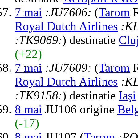
7 mai
:JU7606:
(
Tarom
R
Royal Dutch Airlines
:K
:TK9069:
) destinatie
Clu
(+22)
7 mai
:JU7609:
(
Tarom
R
Royal Dutch Airlines
:K
:TK9158:
) destinatie
Iaşi
8 mai
JU106 origine
Bel
(-17)
8 mai
JU107 (
Tarom
:RO