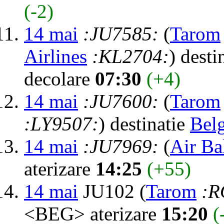
(-2)
14 mai
:JU7585:
(
Tarom
Airlines
:KL2704:
) desti
decolare
07:30
(+4)
14 mai
:JU7600:
(
Tarom
:LY9507:
) destinatie
Bel
14 mai
:JU7969:
(
Air Ba
aterizare
14:25
(+55)
14 mai
JU102 (
Tarom
:R
<BEG> aterizare
15:20
(