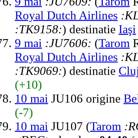
9 mai
:JU7609:
(
Tarom
R
Royal Dutch Airlines
:K
:TK9158:
) destinatie
Iaşi
9 mai
:JU7606:
(
Tarom
R
Royal Dutch Airlines
:K
:TK9069:
) destinatie
Clu
(+10)
10 mai
JU106 origine
Be
(-7)
10 mai
JU107 (
Tarom
:R