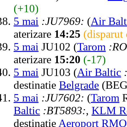
(+10)
5 mai
:JU7969:
(
Air Balt
aterizare
14:25
(disparut
5 mai
JU102 (
Tarom
:RO
aterizare
15:20
(-17)
5 mai
JU103 (
Air Baltic
destinatie
Belgrade
(BEG>
5 mai
:JU7602:
(
Tarom
R
Baltic
:BT5893:
,
KLM Ro
destinatie
Aeroport RMO