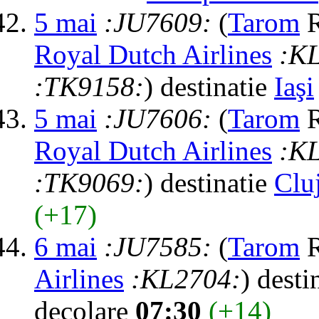
5 mai
:JU7609:
(
Tarom
R
Royal Dutch Airlines
:K
:TK9158:
) destinatie
Iaşi
5 mai
:JU7606:
(
Tarom
R
Royal Dutch Airlines
:K
:TK9069:
) destinatie
Clu
(+17)
6 mai
:JU7585:
(
Tarom
R
Airlines
:KL2704:
) desti
decolare
07:30
(+14)