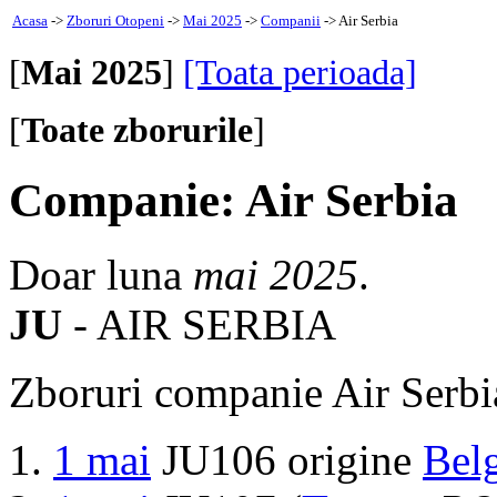
Acasa
->
Zboruri Otopeni
->
Mai 2025
->
Companii
-> Air Serbia
[
Mai 2025
]
[Toata perioada]
[
Toate zborurile
]
Companie: Air Serbia
Doar luna
mai 2025
.
JU
- AIR SERBIA
Zboruri companie Air Serbi
1 mai
JU106 origine
Bel