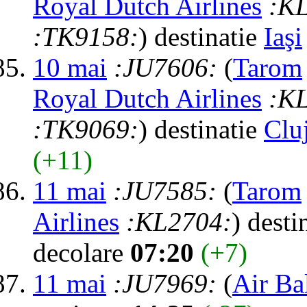
Royal Dutch Airlines
:K
:TK9158:
) destinatie
Iaşi
10 mai
:JU7606:
(
Tarom
Royal Dutch Airlines
:K
:TK9069:
) destinatie
Clu
(+11)
11 mai
:JU7585:
(
Tarom
Airlines
:KL2704:
) desti
decolare
07:20
(+7)
11 mai
:JU7969:
(
Air Bal