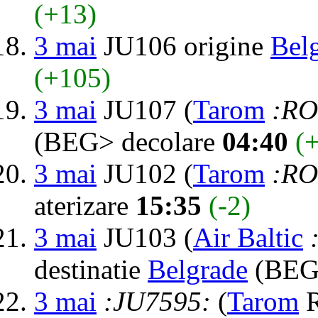
(+13)
3 mai
JU106 origine
Bel
(+105)
3 mai
JU107 (
Tarom
:RO
(BEG> decolare
04:40
(
3 mai
JU102 (
Tarom
:RO
aterizare
15:35
(-2)
3 mai
JU103 (
Air Baltic
destinatie
Belgrade
(BEG>
3 mai
:JU7595:
(
Tarom
R