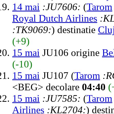
14 mai
:JU7606:
(
Tarom
Royal Dutch Airlines
:K
:TK9069:
) destinatie
Clu
(+9)
15 mai
JU106 origine
Be
(-10)
15 mai
JU107 (
Tarom
:R
<BEG> decolare
04:40
(
15 mai
:JU7585:
(
Tarom
Airlines
:KL2704:
) desti