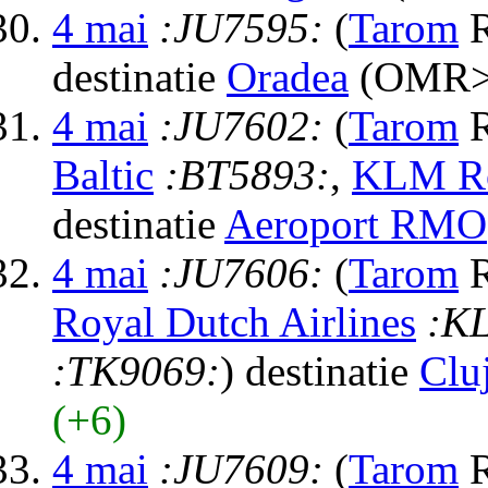
4 mai
:JU7595:
(
Tarom
R
destinatie
Oradea
(OMR> 
4 mai
:JU7602:
(
Tarom
R
Baltic
:BT5893:
,
KLM Ro
destinatie
Aeroport RMO
4 mai
:JU7606:
(
Tarom
R
Royal Dutch Airlines
:K
:TK9069:
) destinatie
Clu
(+6)
4 mai
:JU7609:
(
Tarom
R