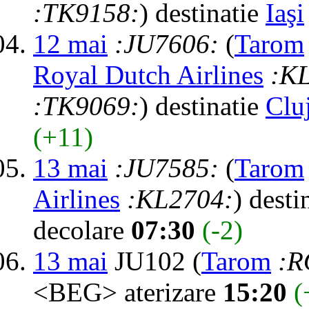
:TK9158:
) destinatie
Iaşi
12 mai
:JU7606:
(
Tarom
Royal Dutch Airlines
:K
:TK9069:
) destinatie
Clu
(+11)
13 mai
:JU7585:
(
Tarom
Airlines
:KL2704:
) desti
decolare
07:30
(-2)
13 mai
JU102 (
Tarom
:R
<BEG> aterizare
15:20
(