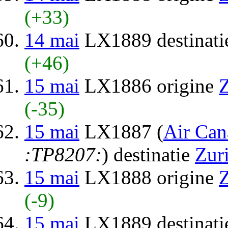
(+33)
14 mai
LX1889 destinat
(+46)
15 mai
LX1886 origine
Z
(-35)
15 mai
LX1887 (
Air Can
:TP8207:
) destinatie
Zur
15 mai
LX1888 origine
Z
(-9)
15 mai
LX1889 destinat