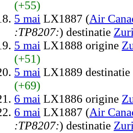
(+55)
5 mai
LX1887 (
Air Cana
:TP8207:
) destinatie
Zur
5 mai
LX1888 origine
Zu
(+51)
5 mai
LX1889 destinatie
(+69)
6 mai
LX1886 origine
Zu
6 mai
LX1887 (
Air Cana
:TP8207:
) destinatie
Zur