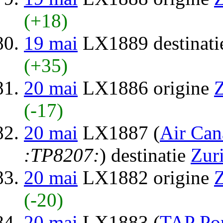
(+18)
19 mai
LX1889 destinat
(+35)
20 mai
LX1886 origine
Z
(-17)
20 mai
LX1887 (
Air Can
:TP8207:
) destinatie
Zur
20 mai
LX1882 origine
Z
(-20)
20 mai
LX1883 (
TAP Por