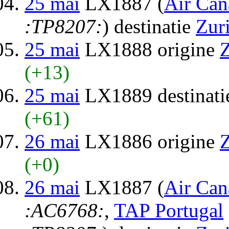
25 mai
LX1887 (
Air Can
:TP8207:
) destinatie
Zur
25 mai
LX1888 origine
Z
(+13)
25 mai
LX1889 destinat
(+61)
26 mai
LX1886 origine
Z
(+0)
26 mai
LX1887 (
Air Can
:AC6768:
,
TAP Portugal