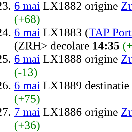
6 mai
LX1882 origine
Zu
(+68)
6 mai
LX1883 (
TAP Port
(ZRH> decolare
14:35
(
6 mai
LX1888 origine
Zu
(-13)
6 mai
LX1889 destinatie
(+75)
7 mai
LX1886 origine
Zu
(+36)