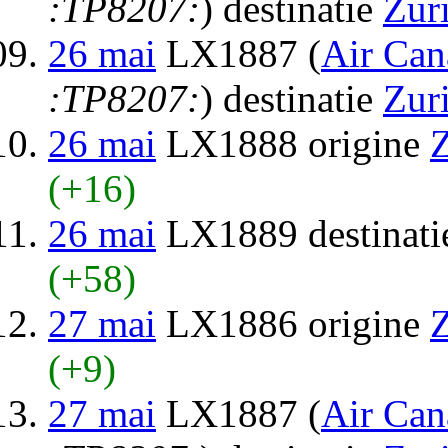
:TP8207:
) destinatie
Zur
26 mai
LX1887 (
Air Can
:TP8207:
) destinatie
Zur
26 mai
LX1888 origine
Z
(+16)
26 mai
LX1889 destinat
(+58)
27 mai
LX1886 origine
Z
(+9)
27 mai
LX1887 (
Air Can