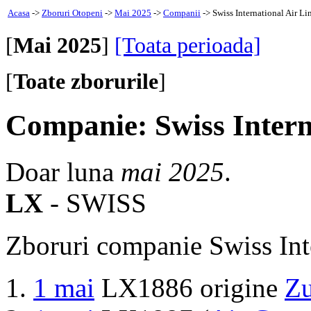
Acasa
->
Zboruri Otopeni
->
Mai 2025
->
Companii
-> Swiss International Air Li
[
Mai 2025
]
[Toata perioada]
[
Toate zborurile
]
Companie: Swiss Intern
Doar luna
mai 2025
.
LX
- SWISS
Zboruri companie Swiss Inte
1 mai
LX1886 origine
Zu