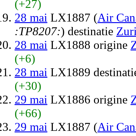
(+27)
28 mai
LX1887 (
Air Can
:TP8207:
) destinatie
Zur
28 mai
LX1888 origine
Z
(+6)
28 mai
LX1889 destinat
(+30)
29 mai
LX1886 origine
Z
(+66)
29 mai
LX1887 (
Air Can