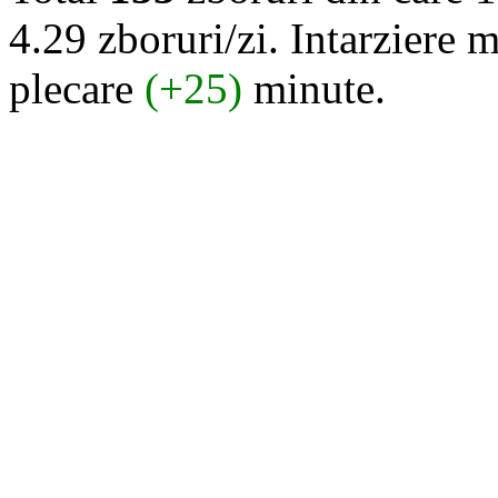
4.29 zboruri/zi. Intarziere 
plecare
(+25)
minute.