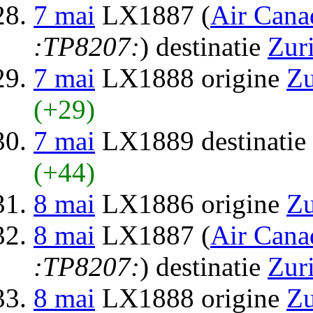
7 mai
LX1887 (
Air Cana
:TP8207:
) destinatie
Zur
7 mai
LX1888 origine
Zu
(+29)
7 mai
LX1889 destinatie
(+44)
8 mai
LX1886 origine
Zu
8 mai
LX1887 (
Air Cana
:TP8207:
) destinatie
Zur
8 mai
LX1888 origine
Zu