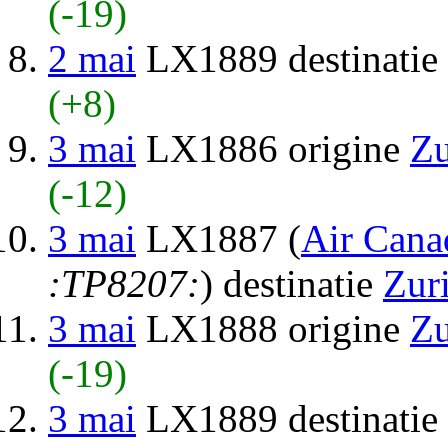
(-19)
2 mai
LX1889 destinatie
(+8)
3 mai
LX1886 origine
Zu
(-12)
3 mai
LX1887 (
Air Cana
:TP8207:
) destinatie
Zur
3 mai
LX1888 origine
Zu
(-19)
3 mai
LX1889 destinatie