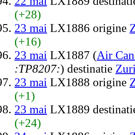
22 mai
LX1889 destinat
(+28)
23 mai
LX1886 origine
Z
(+16)
23 mai
LX1887 (
Air Can
:TP8207:
) destinatie
Zur
23 mai
LX1888 origine
Z
(+1)
23 mai
LX1889 destinat
(+24)