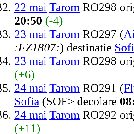
22 mai
Tarom
RO298 ori
20:50
(-4)
23 mai
Tarom
RO297 (
Ai
:FZ1807:
) destinatie
Sof
23 mai
Tarom
RO298 ori
(+6)
24 mai
Tarom
RO291 (
F
Sofia
(SOF> decolare
08
24 mai
Tarom
RO292 ori
(+11)