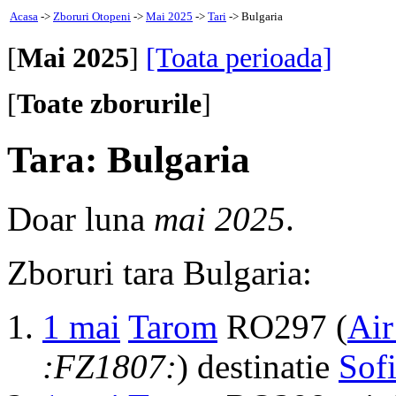
Acasa
->
Zboruri Otopeni
->
Mai 2025
->
Tari
-> Bulgaria
[
Mai 2025
]
[Toata perioada]
[
Toate zborurile
]
Tara: Bulgaria
Doar luna
mai 2025
.
Zboruri tara Bulgaria:
1 mai
Tarom
RO297 (
Air
:FZ1807:
) destinatie
Sof