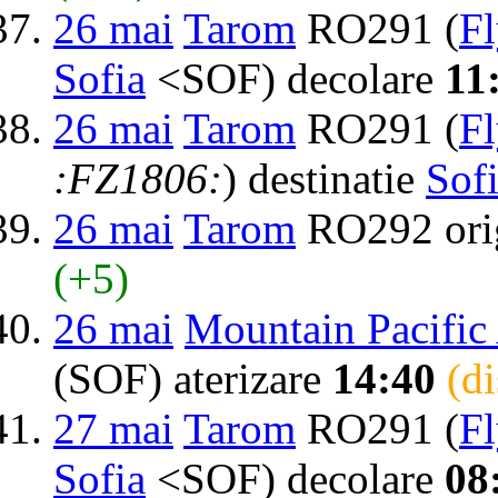
26 mai
Tarom
RO291 (
F
Sofia
<SOF) decolare
11
26 mai
Tarom
RO291 (
F
:FZ1806:
) destinatie
Sof
26 mai
Tarom
RO292 ori
(+5)
26 mai
Mountain Pacific
(SOF) aterizare
14:40
(d
27 mai
Tarom
RO291 (
F
Sofia
<SOF) decolare
08