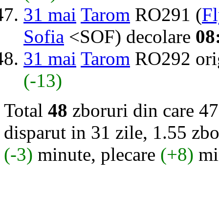
31 mai
Tarom
RO291 (
F
Sofia
<SOF) decolare
08
31 mai
Tarom
RO292 ori
(-13)
Total
48
zboruri din care 47
disparut in 31 zile, 1.55 zbo
(-3)
minute, plecare
(+8)
mi