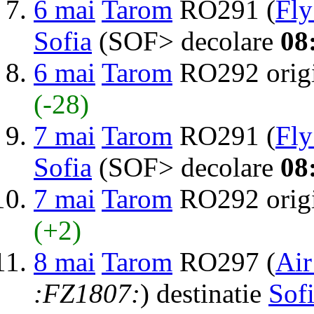
6 mai
Tarom
RO291 (
Fly
Sofia
(SOF> decolare
08
6 mai
Tarom
RO292 orig
(-28)
7 mai
Tarom
RO291 (
Fly
Sofia
(SOF> decolare
08
7 mai
Tarom
RO292 orig
(+2)
8 mai
Tarom
RO297 (
Air
:FZ1807:
) destinatie
Sof