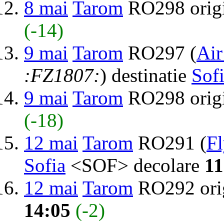
8 mai
Tarom
RO298 orig
(-14)
9 mai
Tarom
RO297 (
Air
:FZ1807:
) destinatie
Sof
9 mai
Tarom
RO298 orig
(-18)
12 mai
Tarom
RO291 (
F
Sofia
<SOF> decolare
11
12 mai
Tarom
RO292 ori
14:05
(-2)