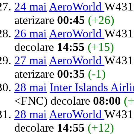
24 mai
AeroWorld
W4319
aterizare
00:45
(+26)
26 mai
AeroWorld
W4319
decolare
14:55
(+15)
27 mai
AeroWorld
W4319
aterizare
00:35
(-1)
28 mai
Inter Islands Airl
<FNC) decolare
08:00
(
28 mai
AeroWorld
W4319
decolare
14:55
(+12)