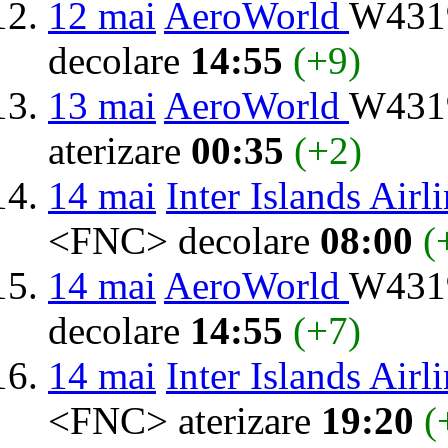
12 mai
AeroWorld
W4319
decolare
14:55
(+9)
13 mai
AeroWorld
W4319
aterizare
00:35
(+2)
14 mai
Inter Islands Airl
<FNC> decolare
08:00
(
14 mai
AeroWorld
W4319
decolare
14:55
(+7)
14 mai
Inter Islands Airl
<FNC> aterizare
19:20
(