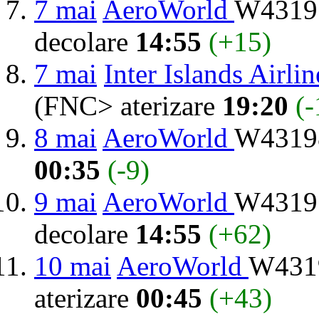
7 mai
AeroWorld
W43197
decolare
14:55
(+15)
7 mai
Inter Islands Airlin
(FNC> aterizare
19:20
(-
8 mai
AeroWorld
W43198
00:35
(-9)
9 mai
AeroWorld
W43197
decolare
14:55
(+62)
10 mai
AeroWorld
W4319
aterizare
00:45
(+43)