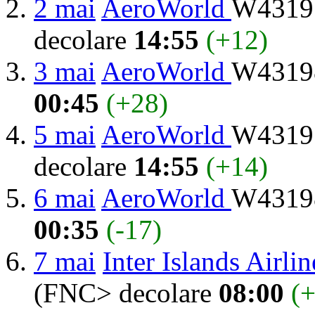
2 mai
AeroWorld
W43197
decolare
14:55
(+12)
3 mai
AeroWorld
W43198
00:45
(+28)
5 mai
AeroWorld
W43197
decolare
14:55
(+14)
6 mai
AeroWorld
W43198
00:35
(-17)
7 mai
Inter Islands Airlin
(FNC> decolare
08:00
(