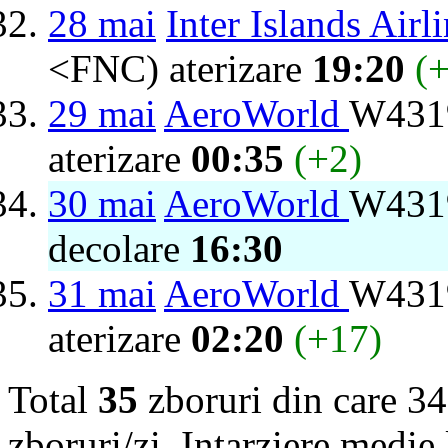
28 mai
Inter Islands Airl
<FNC) aterizare
19:20
(
29 mai
AeroWorld
W4319
aterizare
00:35
(+2)
30 mai
AeroWorld
W4319
decolare
16:30
31 mai
AeroWorld
W4319
aterizare
02:20
(+17)
Total
35
zboruri din care 34
zboruri/zi. Intarziere medie 