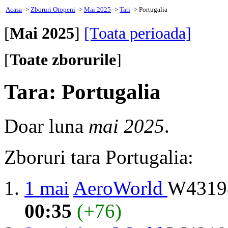
Acasa
->
Zboruri Otopeni
->
Mai 2025
->
Tari
-> Portugalia
[
Mai 2025
]
[Toata perioada]
[
Toate zborurile
]
Tara: Portugalia
Doar luna
mai 2025
.
Zboruri tara Portugalia:
1 mai
AeroWorld
W43198
00:35
(+76)