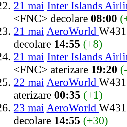
21 mai
Inter Islands Airl
<FNC> decolare
08:00
(
21 mai
AeroWorld
W4319
decolare
14:55
(+8)
21 mai
Inter Islands Airl
<FNC> aterizare
19:20
(
22 mai
AeroWorld
W4319
aterizare
00:35
(+1)
23 mai
AeroWorld
W4319
decolare
14:55
(+30)