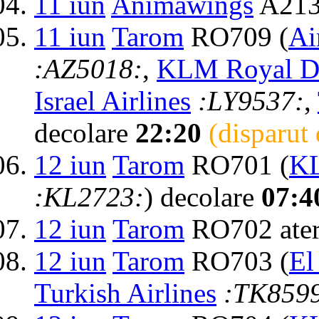
11 iun
Animawings
A2137
11 iun
Tarom
RO709 (
Ai
:AZ5018:
,
KLM Royal Du
Israel Airlines
:LY9537:
,
decolare
22:20
(disparut
12 iun
Tarom
RO701 (
KL
:KL2723:
) decolare
07:4
12 iun
Tarom
RO702 ater
12 iun
Tarom
RO703 (
El
Turkish Airlines
:TK859