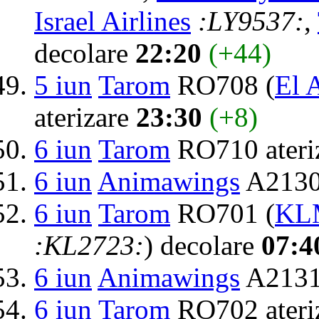
Israel Airlines
:LY9537:
,
decolare
22:20
(+44)
5 iun
Tarom
RO708 (
El A
aterizare
23:30
(+8)
6 iun
Tarom
RO710 ateri
6 iun
Animawings
A2130
6 iun
Tarom
RO701 (
KLM
:KL2723:
) decolare
07:4
6 iun
Animawings
A2131 
6 iun
Tarom
RO702 ateri