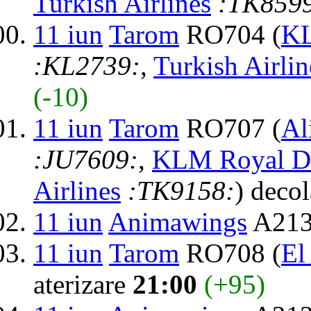
Turkish Airlines
:TK859
11 iun
Tarom
RO704 (
KL
:KL2739:
,
Turkish Airlin
(-10)
11 iun
Tarom
RO707 (
Al
:JU7609:
,
KLM Royal Du
Airlines
:TK9158:
) deco
11 iun
Animawings
A213
11 iun
Tarom
RO708 (
El
aterizare
21:00
(+95)