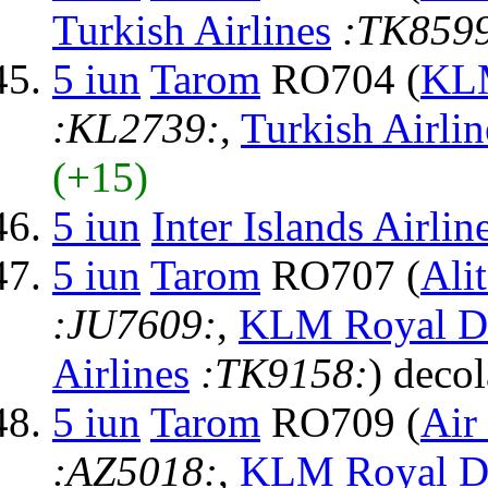
Turkish Airlines
:TK859
5 iun
Tarom
RO704 (
KLM
:KL2739:
,
Turkish Airlin
(+15)
5 iun
Inter Islands Airlin
5 iun
Tarom
RO707 (
Alit
:JU7609:
,
KLM Royal Du
Airlines
:TK9158:
) deco
5 iun
Tarom
RO709 (
Air
:AZ5018:
,
KLM Royal Du