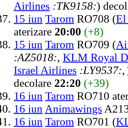
Airlines
:TK9158:
) deco
15 iun
Tarom
RO708 (
El
aterizare
20:00
(+8)
15 iun
Tarom
RO709 (
Ai
:AZ5018:
,
KLM Royal Du
Israel Airlines
:LY9537:
,
decolare
22:20
(+39)
16 iun
Tarom
RO710 ater
16 iun
Animawings
A213
16 iun
Tarom
RO701 (
KL