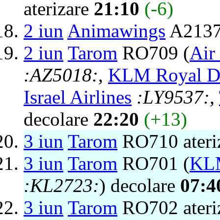
aterizare
21:10
(-6)
2 iun
Animawings
A2137 
2 iun
Tarom
RO709 (
Air
:AZ5018:
,
KLM Royal Du
Israel Airlines
:LY9537:
,
decolare
22:20
(+13)
3 iun
Tarom
RO710 ateri
3 iun
Tarom
RO701 (
KLM
:KL2723:
) decolare
07:4
3 iun
Tarom
RO702 ateri