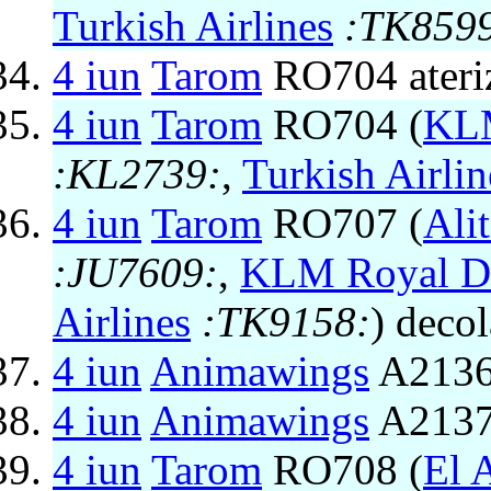
Turkish Airlines
:TK859
4 iun
Tarom
RO704 ateri
4 iun
Tarom
RO704 (
KLM
:KL2739:
,
Turkish Airlin
4 iun
Tarom
RO707 (
Alit
:JU7609:
,
KLM Royal Du
Airlines
:TK9158:
) deco
4 iun
Animawings
A2136
4 iun
Animawings
A2137 
4 iun
Tarom
RO708 (
El A