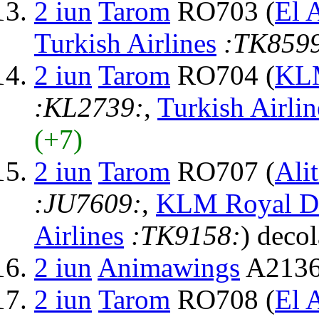
2 iun
Tarom
RO703 (
El A
Turkish Airlines
:TK859
2 iun
Tarom
RO704 (
KLM
:KL2739:
,
Turkish Airlin
(+7)
2 iun
Tarom
RO707 (
Alit
:JU7609:
,
KLM Royal Du
Airlines
:TK9158:
) deco
2 iun
Animawings
A2136
2 iun
Tarom
RO708 (
El A