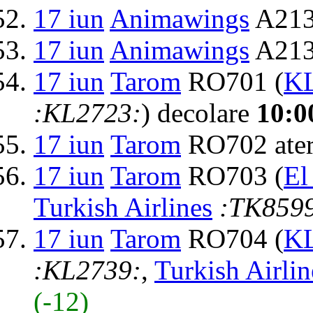
17 iun
Animawings
A213
17 iun
Animawings
A2131
17 iun
Tarom
RO701 (
KL
:KL2723:
) decolare
10:0
17 iun
Tarom
RO702 ater
17 iun
Tarom
RO703 (
El
Turkish Airlines
:TK859
17 iun
Tarom
RO704 (
KL
:KL2739:
,
Turkish Airlin
(-12)