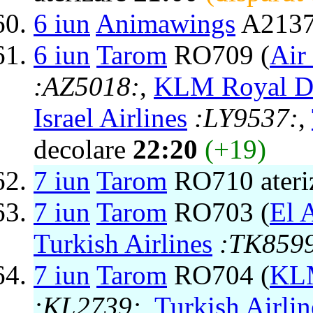
6 iun
Animawings
A2137 
6 iun
Tarom
RO709 (
Air
:AZ5018:
,
KLM Royal Du
Israel Airlines
:LY9537:
,
decolare
22:20
(+19)
7 iun
Tarom
RO710 ateri
7 iun
Tarom
RO703 (
El A
Turkish Airlines
:TK859
7 iun
Tarom
RO704 (
KLM
:KL2739:
,
Turkish Airlin