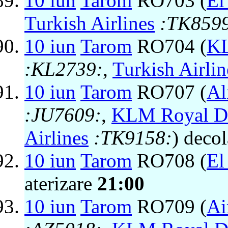
10 iun
Tarom
RO703 (
El
Turkish Airlines
:TK859
10 iun
Tarom
RO704 (
KL
:KL2739:
,
Turkish Airlin
10 iun
Tarom
RO707 (
Al
:JU7609:
,
KLM Royal Du
Airlines
:TK9158:
) deco
10 iun
Tarom
RO708 (
El
aterizare
21:00
10 iun
Tarom
RO709 (
Ai