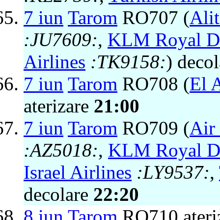
7 iun
Tarom
RO707 (
Alit
:JU7609:
,
KLM Royal Du
Airlines
:TK9158:
) deco
7 iun
Tarom
RO708 (
El A
aterizare
21:00
7 iun
Tarom
RO709 (
Air
:AZ5018:
,
KLM Royal Du
Israel Airlines
:LY9537:
,
decolare
22:20
8 iun
Tarom
RO710 ateri