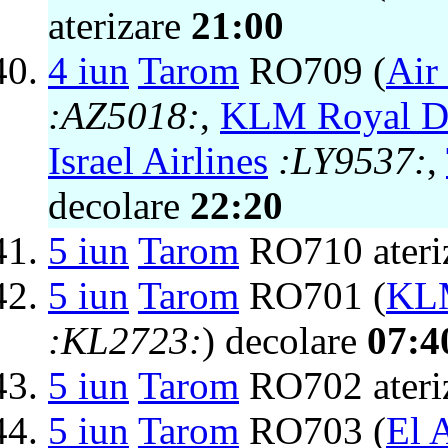
aterizare
21:00
4 iun
Tarom
RO709 (
Air
:AZ5018:
,
KLM Royal Du
Israel Airlines
:LY9537:
,
decolare
22:20
5 iun
Tarom
RO710 ateri
5 iun
Tarom
RO701 (
KLM
:KL2723:
) decolare
07:4
5 iun
Tarom
RO702 ateri
5 iun
Tarom
RO703 (
El A