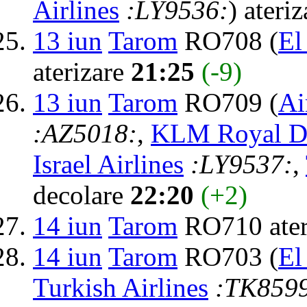
Airlines
:LY9536:
) ateri
13 iun
Tarom
RO708 (
El
aterizare
21:25
(-9)
13 iun
Tarom
RO709 (
Ai
:AZ5018:
,
KLM Royal Du
Israel Airlines
:LY9537:
,
decolare
22:20
(+2)
14 iun
Tarom
RO710 ater
14 iun
Tarom
RO703 (
El
Turkish Airlines
:TK859