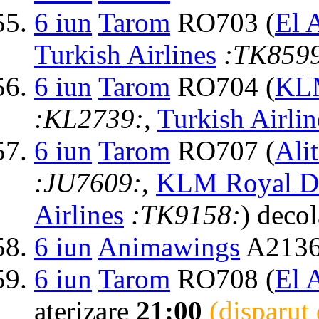
6 iun
Tarom
RO703 (
El A
Turkish Airlines
:TK859
6 iun
Tarom
RO704 (
KLM
:KL2739:
,
Turkish Airlin
6 iun
Tarom
RO707 (
Alit
:JU7609:
,
KLM Royal Du
Airlines
:TK9158:
) deco
6 iun
Animawings
A2136
6 iun
Tarom
RO708 (
El A
aterizare
21:00
(disparut