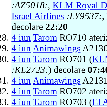
:AZ5018:
,
KLM Royal Du
Israel Airlines
:LY9537:
,
decolare
22:20
4 iun
Tarom
RO710 ateri
4 iun
Animawings
A2130
4 iun
Tarom
RO701 (
KLM
:KL2723:
) decolare
07:4
4 iun
Animawings
A2131 
4 iun
Tarom
RO702 ateri
4 iun
Tarom
RO703 (
El A