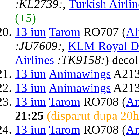
:KL2739:
,
Turkish Airlin
(+5)
13 iun
Tarom
RO707 (
Al
:JU7609:
,
KLM Royal Du
Airlines
:TK9158:
) deco
13 iun
Animawings
A213
13 iun
Animawings
A2137
13 iun
Tarom
RO708 (
An
21:25
(disparut dupa 20h
13 iun
Tarom
RO708 (
An