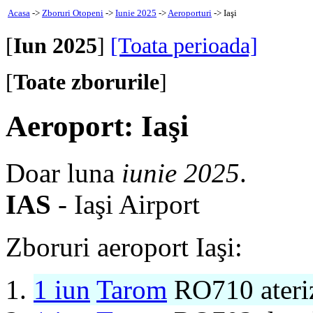
Acasa
->
Zboruri Otopeni
->
Iunie 2025
->
Aeroporturi
-> Iaşi
[
Iun 2025
]
[Toata perioada]
[
Toate zborurile
]
Aeroport: Iaşi
Doar luna
iunie 2025
.
IAS
- Iaşi Airport
Zboruri aeroport Iaşi:
1 iun
Tarom
RO710 ateri