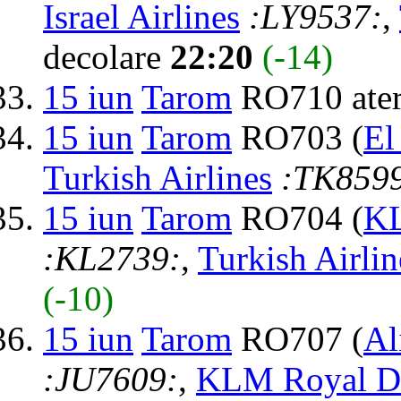
Israel Airlines
:LY9537:
,
decolare
22:20
(-14)
15 iun
Tarom
RO710 ater
15 iun
Tarom
RO703 (
El
Turkish Airlines
:TK859
15 iun
Tarom
RO704 (
KL
:KL2739:
,
Turkish Airlin
(-10)
15 iun
Tarom
RO707 (
Al
:JU7609:
,
KLM Royal Du