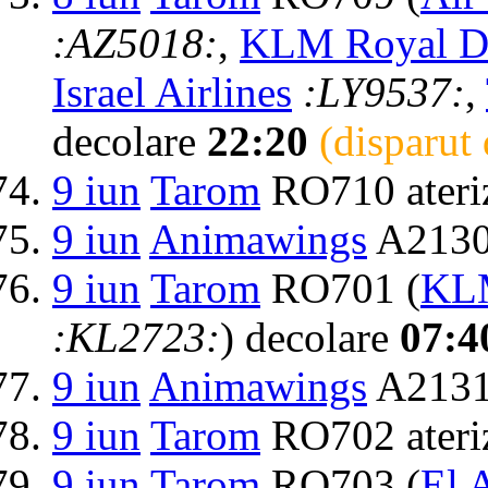
:AZ5018:
,
KLM Royal Du
Israel Airlines
:LY9537:
,
decolare
22:20
(disparut
9 iun
Tarom
RO710 ateri
9 iun
Animawings
A2130
9 iun
Tarom
RO701 (
KLM
:KL2723:
) decolare
07:4
9 iun
Animawings
A2131 
9 iun
Tarom
RO702 ateri
9 iun
Tarom
RO703 (
El A