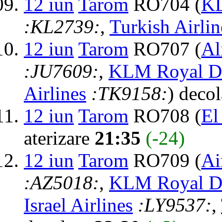
12 iun
Tarom
RO704 (
KL
:KL2739:
,
Turkish Airlin
12 iun
Tarom
RO707 (
Al
:JU7609:
,
KLM Royal Du
Airlines
:TK9158:
) deco
12 iun
Tarom
RO708 (
El
aterizare
21:35
(-24)
12 iun
Tarom
RO709 (
Ai
:AZ5018:
,
KLM Royal Du
Israel Airlines
:LY9537:
,