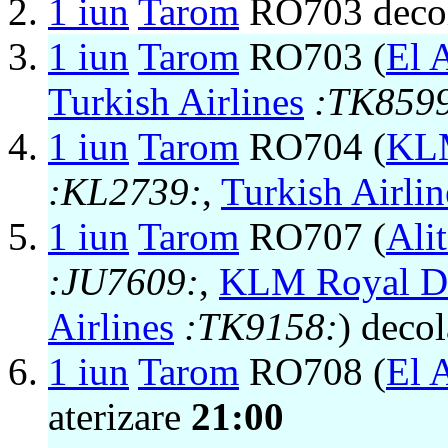
1 iun
Tarom
RO703 deco
1 iun
Tarom
RO703 (
El A
Turkish Airlines
:TK859
1 iun
Tarom
RO704 (
KLM
:KL2739:
,
Turkish Airlin
1 iun
Tarom
RO707 (
Alit
:JU7609:
,
KLM Royal Du
Airlines
:TK9158:
) deco
1 iun
Tarom
RO708 (
El A
aterizare
21:00