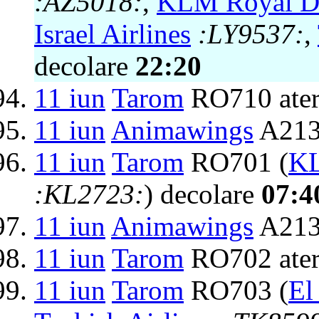
:AZ5018:
,
KLM Royal Du
Israel Airlines
:LY9537:
,
decolare
22:20
11 iun
Tarom
RO710 ater
11 iun
Animawings
A213
11 iun
Tarom
RO701 (
KL
:KL2723:
) decolare
07:4
11 iun
Animawings
A2131
11 iun
Tarom
RO702 ater
11 iun
Tarom
RO703 (
El