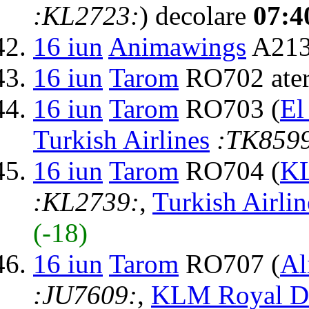
:KL2723:
) decolare
07:4
16 iun
Animawings
A2131
16 iun
Tarom
RO702 ater
16 iun
Tarom
RO703 (
El
Turkish Airlines
:TK859
16 iun
Tarom
RO704 (
KL
:KL2739:
,
Turkish Airlin
(-18)
16 iun
Tarom
RO707 (
Al
:JU7609:
,
KLM Royal Du