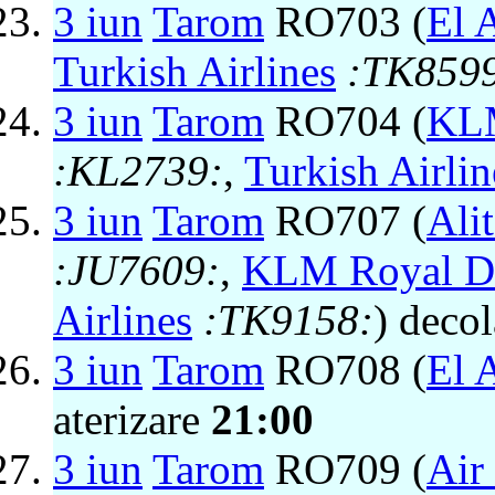
3 iun
Tarom
RO703 (
El A
Turkish Airlines
:TK859
3 iun
Tarom
RO704 (
KLM
:KL2739:
,
Turkish Airlin
3 iun
Tarom
RO707 (
Alit
:JU7609:
,
KLM Royal Du
Airlines
:TK9158:
) deco
3 iun
Tarom
RO708 (
El A
aterizare
21:00
3 iun
Tarom
RO709 (
Air