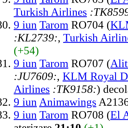
Turkish Airlines
:TK859
9 iun
Tarom
RO704 (
KLM
:KL2739:
,
Turkish Airlin
(+54)
9 iun
Tarom
RO707 (
Alit
:JU7609:
,
KLM Royal Du
Airlines
:TK9158:
) deco
9 iun
Animawings
A2136
9 iun
Tarom
RO708 (
El A
aterizare
21:10
(+1)