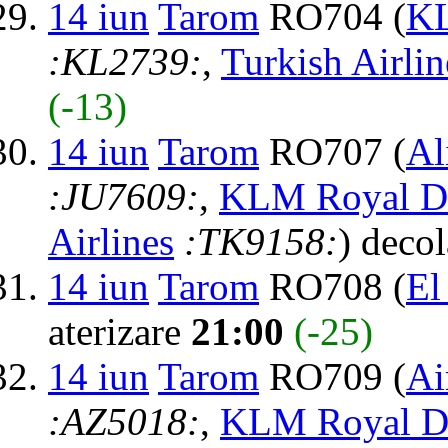
14 iun
Tarom
RO704 (
KL
:KL2739:
,
Turkish Airlin
(-13)
14 iun
Tarom
RO707 (
Al
:JU7609:
,
KLM Royal Du
Airlines
:TK9158:
) deco
14 iun
Tarom
RO708 (
El
aterizare
21:00
(-25)
14 iun
Tarom
RO709 (
Ai
:AZ5018:
,
KLM Royal Du