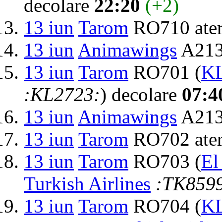
decolare
22:20
(+2)
13 iun
Tarom
RO710 ater
13 iun
Animawings
A213
13 iun
Tarom
RO701 (
KL
:KL2723:
) decolare
07:4
13 iun
Animawings
A2131
13 iun
Tarom
RO702 ater
13 iun
Tarom
RO703 (
El
Turkish Airlines
:TK859
13 iun
Tarom
RO704 (
KL