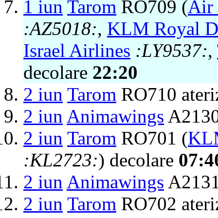
1 iun
Tarom
RO709 (
Air
:AZ5018:
,
KLM Royal Du
Israel Airlines
:LY9537:
,
decolare
22:20
2 iun
Tarom
RO710 ateri
2 iun
Animawings
A2130
2 iun
Tarom
RO701 (
KLM
:KL2723:
) decolare
07:4
2 iun
Animawings
A2131 
2 iun
Tarom
RO702 ateri