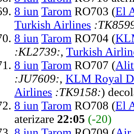
8 iun
Tarom
RO703 (
El A
Turkish Airlines
:TK859
8 iun
Tarom
RO704 (
KLM
:KL2739:
,
Turkish Airlin
8 iun
Tarom
RO707 (
Alit
:JU7609:
,
KLM Royal Du
Airlines
:TK9158:
) deco
8 iun
Tarom
RO708 (
El A
aterizare
22:05
(-20)
8 iun
Tarom
RO709 (
Air