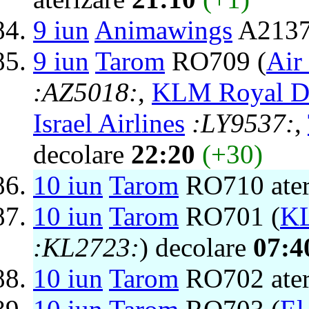
9 iun
Animawings
A2137 
9 iun
Tarom
RO709 (
Air
:AZ5018:
,
KLM Royal Du
Israel Airlines
:LY9537:
,
decolare
22:20
(+30)
10 iun
Tarom
RO710 ater
10 iun
Tarom
RO701 (
KL
:KL2723:
) decolare
07:4
10 iun
Tarom
RO702 ater