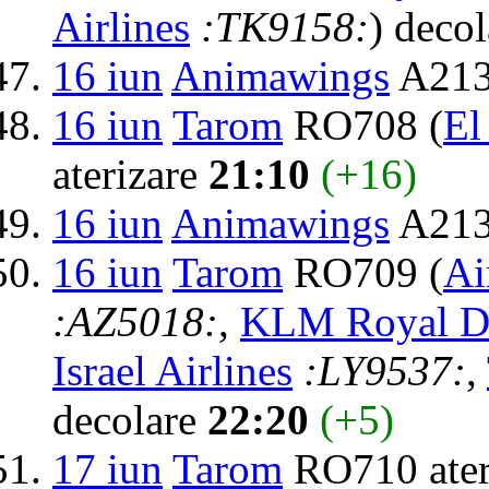
Airlines
:TK9158:
) deco
16 iun
Animawings
A213
16 iun
Tarom
RO708 (
El
aterizare
21:10
(+16)
16 iun
Animawings
A2137
16 iun
Tarom
RO709 (
Ai
:AZ5018:
,
KLM Royal Du
Israel Airlines
:LY9537:
,
decolare
22:20
(+5)
17 iun
Tarom
RO710 ater