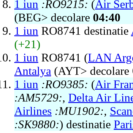
1 iun
:RO9215:
(
Air Ser
(BEG> decolare
04:40
1 iun
RO8741 destinatie
(+21)
1 iun
RO8741 (
LAN Arge
Antalya
(AYT> decolare
1 iun
:RO9385:
(
Air Fra
:AM5729:
,
Delta Air Lin
Airlines
:MU1902:
,
Scan
:SK9880:
) destinatie
Pari