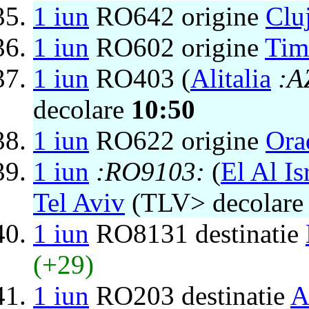
1 iun
RO642 origine
Clu
1 iun
RO602 origine
Tim
1 iun
RO403 (
Alitalia
:A
decolare
10:50
1 iun
RO622 origine
Ora
1 iun
:RO9103:
(
El Al Is
Tel Aviv
(TLV> decolar
1 iun
RO8131 destinatie
(+29)
1 iun
RO203 destinatie
A