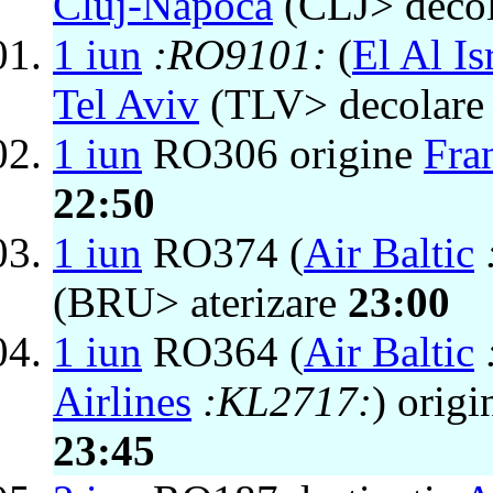
Cluj-Napoca
(CLJ> deco
1 iun
:RO9101:
(
El Al Is
Tel Aviv
(TLV> decolar
1 iun
RO306 origine
Fra
22:50
1 iun
RO374 (
Air Baltic
(BRU> aterizare
23:00
1 iun
RO364 (
Air Baltic
Airlines
:KL2717:
) orig
23:45