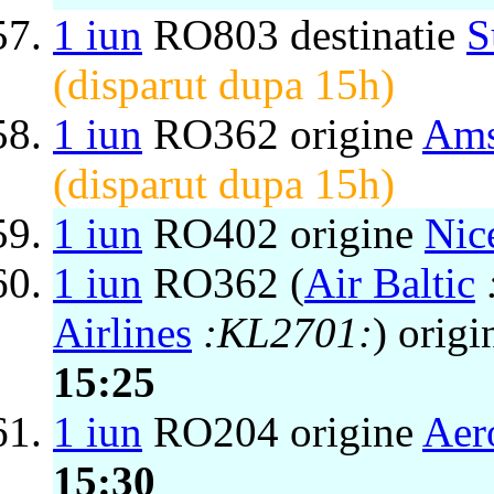
1 iun
RO803 destinatie
S
(disparut dupa 15h)
1 iun
RO362 origine
Ams
(disparut dupa 15h)
1 iun
RO402 origine
Nic
1 iun
RO362 (
Air Baltic
Airlines
:KL2701:
) orig
15:25
1 iun
RO204 origine
Aer
15:30