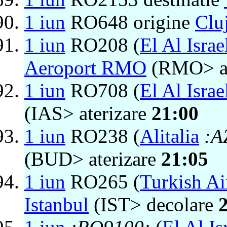
1 iun
RO648 origine
Clu
1 iun
RO208 (
El Al Israe
Aeroport RMO
(RMO> at
1 iun
RO708 (
El Al Israe
(IAS> aterizare
21:00
1 iun
RO238 (
Alitalia
:A
(BUD> aterizare
21:05
1 iun
RO265 (
Turkish Ai
Istanbul
(IST> decolare