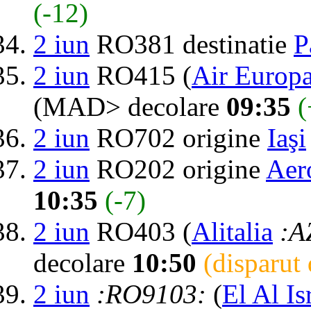
(-12)
2 iun
RO381 destinatie
P
2 iun
RO415 (
Air Europ
(MAD> decolare
09:35
(
2 iun
RO702 origine
Iaşi
2 iun
RO202 origine
Aer
10:35
(-7)
2 iun
RO403 (
Alitalia
:A
decolare
10:50
(disparut
2 iun
:RO9103:
(
El Al Is