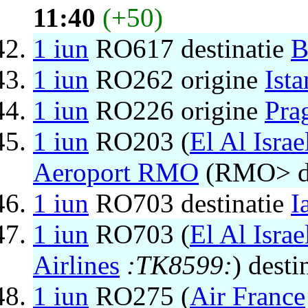
11:40
(+50)
1 iun
RO617 destinatie
B
1 iun
RO262 origine
Ist
1 iun
RO226 origine
Pra
1 iun
RO203 (
El Al Israe
Aeroport RMO
(RMO> d
1 iun
RO703 destinatie
I
1 iun
RO703 (
El Al Israe
Airlines
:TK8599:
) desti
1 iun
RO275 (
Air France