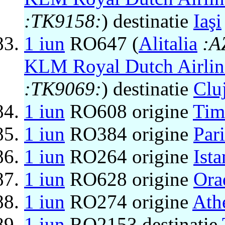
:TK9158:
) destinatie
Iaşi
1 iun
RO647 (
Alitalia
:A
KLM Royal Dutch Airlin
:TK9069:
) destinatie
Clu
1 iun
RO608 origine
Tim
1 iun
RO384 origine
Pari
1 iun
RO264 origine
Ist
1 iun
RO628 origine
Ora
1 iun
RO274 origine
Ath
1 iun
RO2153 destinatie