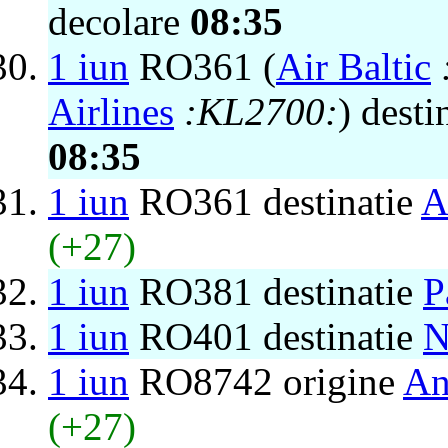
decolare
08:35
1 iun
RO361 (
Air Baltic
Airlines
:KL2700:
) desti
08:35
1 iun
RO361 destinatie
A
(+27)
1 iun
RO381 destinatie
P
1 iun
RO401 destinatie
N
1 iun
RO8742 origine
An
(+27)