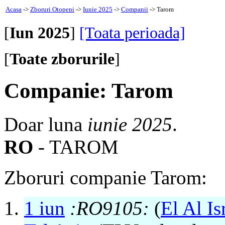
Acasa
->
Zboruri Otopeni
->
Iunie 2025
->
Companii
-> Tarom
[
Iun 2025
]
[Toata perioada]
[
Toate zborurile
]
Companie: Tarom
Doar luna
iunie 2025
.
RO
- TAROM
Zboruri companie Tarom:
1 iun
:RO9105:
(
El Al Is