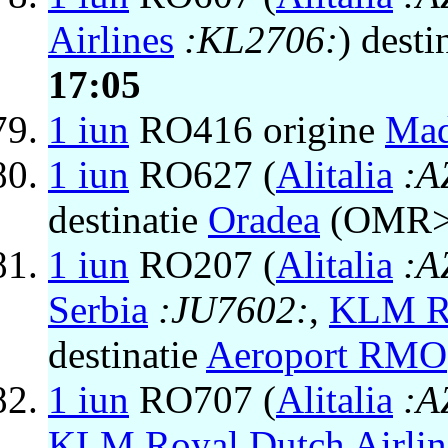
Airlines
:KL2706:
) desti
17:05
1 iun
RO416 origine
Mad
1 iun
RO627 (
Alitalia
:A
destinatie
Oradea
(OMR> 
1 iun
RO207 (
Alitalia
:A
Serbia
:JU7602:
,
KLM Ro
destinatie
Aeroport RMO
1 iun
RO707 (
Alitalia
:A
KLM Royal Dutch Airlin