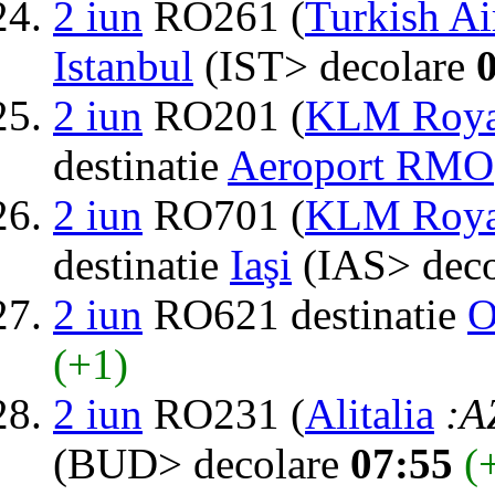
2 iun
RO261 (
Turkish Ai
Istanbul
(IST> decolare
2 iun
RO201 (
KLM Royal
destinatie
Aeroport RMO
2 iun
RO701 (
KLM Royal
destinatie
Iaşi
(IAS> dec
2 iun
RO621 destinatie
O
(+1)
2 iun
RO231 (
Alitalia
:A
(BUD> decolare
07:55
(