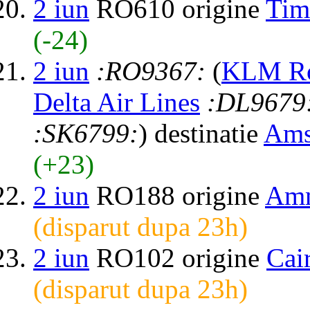
2 iun
RO610 origine
Tim
(-24)
2 iun
:RO9367:
(
KLM Roy
Delta Air Lines
:DL9679
:SK6799:
) destinatie
Ams
(+23)
2 iun
RO188 origine
Am
(disparut dupa 23h)
2 iun
RO102 origine
Cai
(disparut dupa 23h)