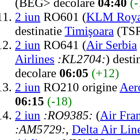
(BEG> decolare
04:40
(-
2 iun
RO601 (
KLM Royal
destinatie
Timişoara
(TSR
2 iun
RO641 (
Air Serbia
Airlines
:KL2704:
) desti
decolare
06:05
(+12)
2 iun
RO210 origine
Aer
06:15
(-18)
2 iun
:RO9385:
(
Air Fra
:AM5729:
,
Delta Air Lin