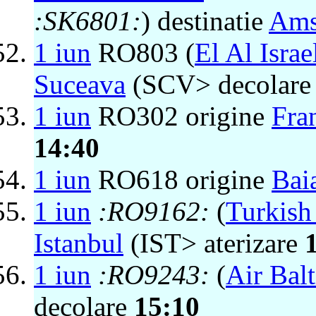
:SK6801:
) destinatie
Ams
1 iun
RO803 (
El Al Israe
Suceava
(SCV> decolar
1 iun
RO302 origine
Fra
14:40
1 iun
RO618 origine
Bai
1 iun
:RO9162:
(
Turkish 
Istanbul
(IST> aterizare
1 iun
:RO9243:
(
Air Balt
decolare
15:10