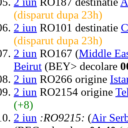
2 iun
RO187 destinatie
A
(disparut dupa 23h)
2 iun
RO101 destinatie
C
(disparut dupa 23h)
2 iun
RO167 (
Middle Eas
Beirut
(BEY> decolare
0
2 iun
RO266 origine
Ist
2 iun
RO2154 origine
Te
(+8)
2 iun
:RO9215:
(
Air Ser