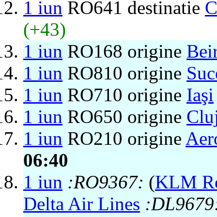
1 iun
RO641 destinatie
C
(+43)
1 iun
RO168 origine
Bei
1 iun
RO810 origine
Suc
1 iun
RO710 origine
Iaşi
1 iun
RO650 origine
Clu
1 iun
RO210 origine
Aer
06:40
1 iun
:RO9367:
(
KLM Roy
Delta Air Lines
:DL9679