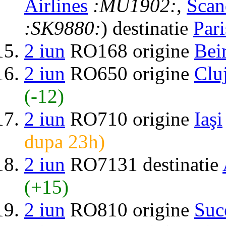
Airlines
:MU1902:
,
Scan
:SK9880:
) destinatie
Pari
2 iun
RO168 origine
Bei
2 iun
RO650 origine
Clu
(-12)
2 iun
RO710 origine
Iaşi
dupa 23h)
2 iun
RO7131 destinatie
(+15)
2 iun
RO810 origine
Suc