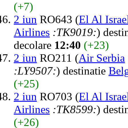
(+7)
2 iun
RO643 (
El Al Israe
Airlines
:TK9019:
) desti
decolare
12:40
(+23)
2 iun
RO211 (
Air Serbia
:LY9507:
) destinatie
Bel
(+25)
2 iun
RO703 (
El Al Israe
Airlines
:TK8599:
) desti
(+26)