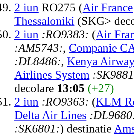
2 iun
RO275 (
Air France
Thessaloniki
(SKG> deco
2 iun
:RO9383:
(
Air Fra
:AM5743:
,
Companie C
:DL8486:
,
Kenya Airway
Airlines System
:SK9881
decolare
13:05
(+27)
2 iun
:RO9363:
(
KLM Roy
Delta Air Lines
:DL9680
:SK6801:
) destinatie
Ams