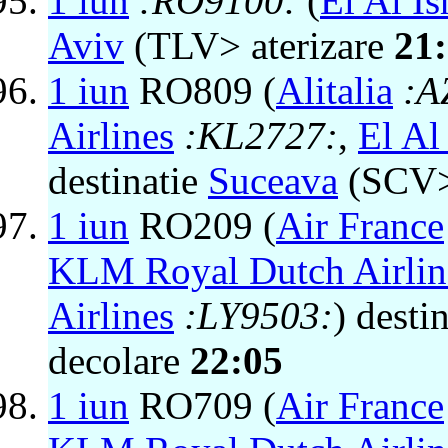
1 iun
:RO9100:
(
El Al Is
Aviv
(TLV> aterizare
21
1 iun
RO809 (
Alitalia
:A
Airlines
:KL2727:
,
El Al 
destinatie
Suceava
(SCV>
1 iun
RO209 (
Air France
KLM Royal Dutch Airlin
Airlines
:LY9503:
) desti
decolare
22:05
1 iun
RO709 (
Air France