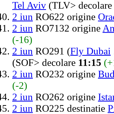
Tel Aviv
(TLV> decolar
2 iun
RO622 origine
Ora
2 iun
RO7132 origine
An
(-16)
2 iun
RO291 (
Fly Dubai
(SOF> decolare
11:15
(+
2 iun
RO232 origine
Bud
(-2)
2 iun
RO262 origine
Ist
2 iun
RO225 destinatie
P