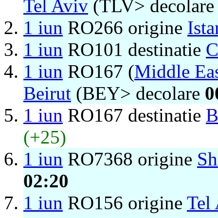
Tel Aviv
(TLV> decolar
1 iun
RO266 origine
Ist
1 iun
RO101 destinatie
C
1 iun
RO167 (
Middle Eas
Beirut
(BEY> decolare
0
1 iun
RO167 destinatie
B
(+25)
1 iun
RO7368 origine
Sh
02:20
1 iun
RO156 origine
Tel