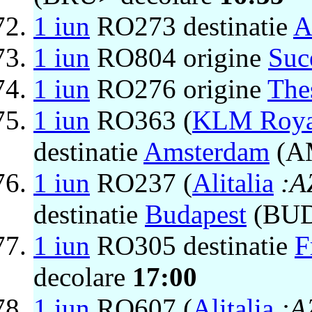
1 iun
RO273 destinatie
A
1 iun
RO804 origine
Suc
1 iun
RO276 origine
The
1 iun
RO363 (
KLM Royal
destinatie
Amsterdam
(AM
1 iun
RO237 (
Alitalia
:A
destinatie
Budapest
(BUD
1 iun
RO305 destinatie
F
decolare
17:00
1 iun
RO607 (
Alitalia
:A