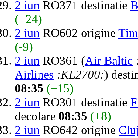
2 iun
RO371 destinatie
B
(+24)
2 iun
RO602 origine
Tim
(-9)
2 iun
RO361 (
Air Baltic
Airlines
:KL2700:
) desti
08:35
(+15)
2 iun
RO301 destinatie
F
decolare
08:35
(+8)
2 iun
RO642 origine
Clu