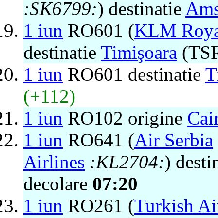
:SK6799:
) destinatie
Ams
1 iun
RO601 (
KLM Royal
destinatie
Timişoara
(TSR
1 iun
RO601 destinatie
T
(+112)
1 iun
RO102 origine
Cai
1 iun
RO641 (
Air Serbia
Airlines
:KL2704:
) desti
decolare
07:20
1 iun
RO261 (
Turkish Ai