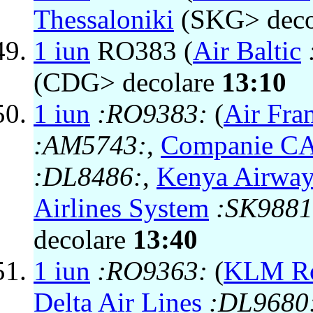
Thessaloniki
(SKG> deco
1 iun
RO383 (
Air Baltic
(CDG> decolare
13:10
1 iun
:RO9383:
(
Air Fra
:AM5743:
,
Companie C
:DL8486:
,
Kenya Airway
Airlines System
:SK9881
decolare
13:40
1 iun
:RO9363:
(
KLM Roy
Delta Air Lines
:DL9680