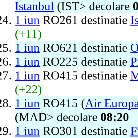
Istanbul
(IST> decolare
1 iun
RO261 destinatie
I
(+11)
1 iun
RO621 destinatie
O
1 iun
RO225 destinatie
P
1 iun
RO415 destinatie
M
(+22)
1 iun
RO415 (
Air Europ
(MAD> decolare
08:20
1 iun
RO301 destinatie
F