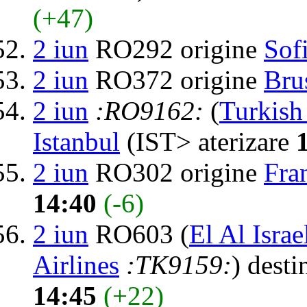
(+47)
2 iun
RO292 origine
Sof
2 iun
RO372 origine
Bru
2 iun
:RO9162:
(
Turkish 
Istanbul
(IST> aterizare
2 iun
RO302 origine
Fra
14:40
(-6)
2 iun
RO603 (
El Al Israe
Airlines
:TK9159:
) desti
14:45
(+22)