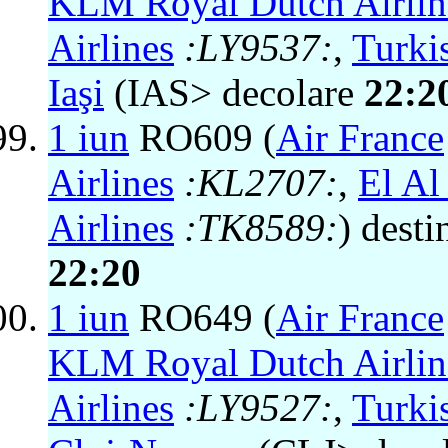
KLM Royal Dutch Airlin
Airlines
:LY9537:
,
Turkis
Iaşi
(IAS> decolare
22:2
1 iun
RO609 (
Air France
Airlines
:KL2707:
,
El Al 
Airlines
:TK8589:
) desti
22:20
1 iun
RO649 (
Air France
KLM Royal Dutch Airlin
Airlines
:LY9527:
,
Turkis