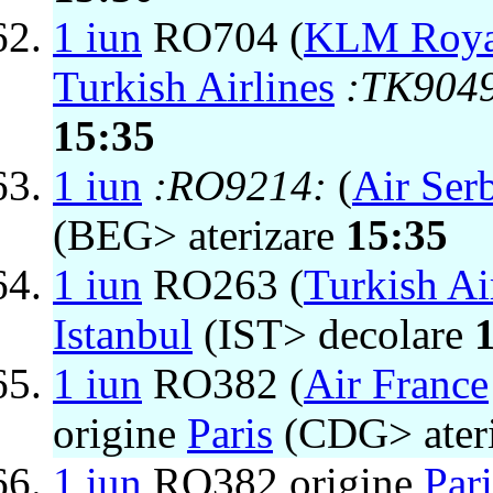
1 iun
RO704 (
KLM Royal
Turkish Airlines
:TK904
15:35
1 iun
:RO9214:
(
Air Ser
(BEG> aterizare
15:35
1 iun
RO263 (
Turkish Ai
Istanbul
(IST> decolare
1 iun
RO382 (
Air France
origine
Paris
(CDG> ater
1 iun
RO382 origine
Pari