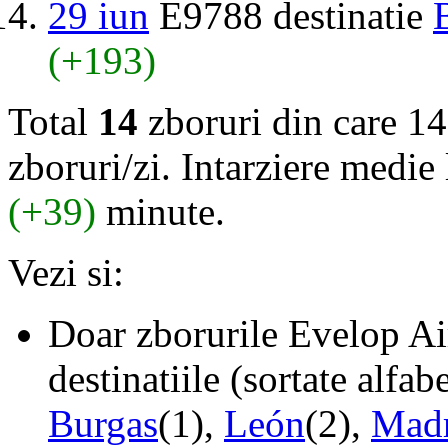
29 iun
E9788 destinatie
(+193)
Total
14
zboruri din care 14
zboruri/zi. Intarziere medie 
(+39)
minute.
Vezi si:
Doar zborurile Evelop Ai
destinatiile (sortate alfab
Burgas
(1),
León
(2),
Mad