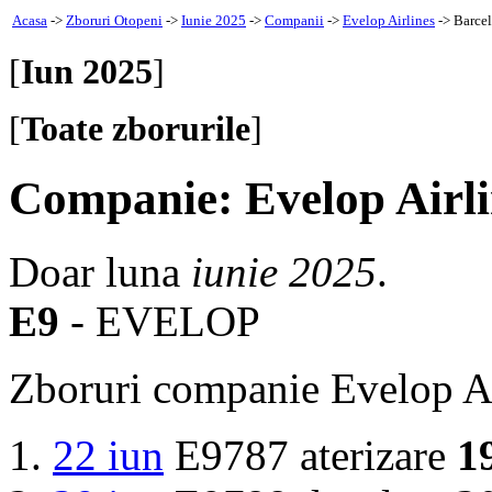
Acasa
->
Zboruri Otopeni
->
Iunie 2025
->
Companii
->
Evelop Airlines
-> Barce
[
Iun 2025
]
[
Toate zborurile
]
Companie: Evelop Airli
Doar luna
iunie 2025
.
E9
- EVELOP
Zboruri companie Evelop Ai
22 iun
E9787 aterizare
1