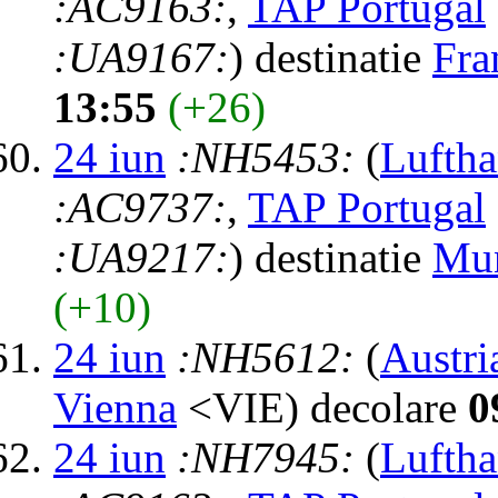
:AC9163:
,
TAP Portugal
:UA9167:
) destinatie
Fra
13:55
(+26)
24 iun
:NH5453:
(
Luftha
:AC9737:
,
TAP Portugal
:UA9217:
) destinatie
Mu
(+10)
24 iun
:NH5612:
(
Austri
Vienna
<VIE) decolare
0
24 iun
:NH7945:
(
Luftha