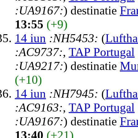
:UA9167:
) destinatie
Fra
13:55
(+9)
14 iun
:NH5453:
(
Luftha
:AC9737:
,
TAP Portugal
:UA9217:
) destinatie
Mu
(+10)
14 iun
:NH7945:
(
Luftha
:AC9163:
,
TAP Portugal
:UA9167:
) destinatie
Fra
13:40
(+21)