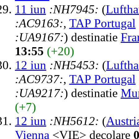
11 iun
:NH7945:
(
Luftha
:AC9163:
,
TAP Portugal
:UA9167:
) destinatie
Fra
13:55
(+20)
12 iun
:NH5453:
(
Luftha
:AC9737:
,
TAP Portugal
:UA9217:
) destinatie
Mu
(+7)
12 iun
:NH5612:
(
Austri
Vienna
<VIE> decolare