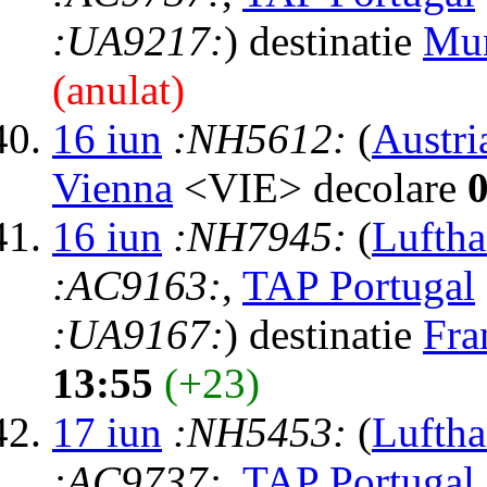
:UA9217:
) destinatie
Mu
(anulat)
16 iun
:NH5612:
(
Austri
Vienna
<VIE> decolare
16 iun
:NH7945:
(
Luftha
:AC9163:
,
TAP Portugal
:UA9167:
) destinatie
Fra
13:55
(+23)
17 iun
:NH5453:
(
Luftha
:AC9737:
,
TAP Portugal