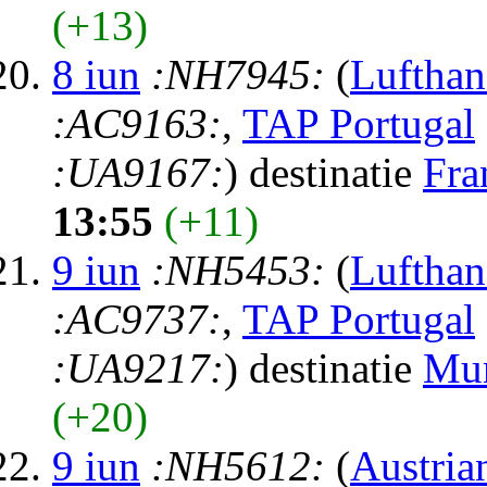
(+13)
8 iun
:NH7945:
(
Lufthan
:AC9163:
,
TAP Portugal
:UA9167:
) destinatie
Fra
13:55
(+11)
9 iun
:NH5453:
(
Lufthan
:AC9737:
,
TAP Portugal
:UA9217:
) destinatie
Mu
(+20)
9 iun
:NH5612:
(
Austria