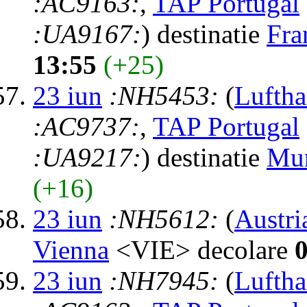
:AC9163:
,
TAP Portugal
:UA9167:
) destinatie
Fra
13:55
(+25)
23 iun
:NH5453:
(
Luftha
:AC9737:
,
TAP Portugal
:UA9217:
) destinatie
Mu
(+16)
23 iun
:NH5612:
(
Austri
Vienna
<VIE> decolare
23 iun
:NH7945:
(
Luftha