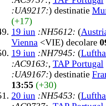
:UA9217:
) destinatie
Mu
(+17)
19 iun
:NH5612:
(
Austri
Vienna
<VIE) decolare
0
19 iun
:NH7945:
(
Luftha
:AC9163:
,
TAP Portugal
:UA9167:
) destinatie
Fra
13:55
(+30)
20 iun
:NH5453:
(
Luftha