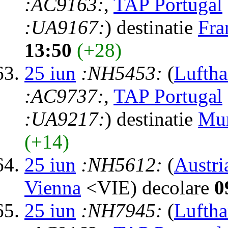
:AC9163:
,
TAP Portugal
:UA9167:
) destinatie
Fra
13:50
(+28)
25 iun
:NH5453:
(
Luftha
:AC9737:
,
TAP Portugal
:UA9217:
) destinatie
Mu
(+14)
25 iun
:NH5612:
(
Austri
Vienna
<VIE) decolare
0
25 iun
:NH7945:
(
Luftha