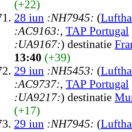
(+22)
28 iun
:NH7945:
(
Luftha
:AC9163:
,
TAP Portugal
:UA9167:
) destinatie
Fra
13:40
(+39)
29 iun
:NH5453:
(
Luftha
:AC9737:
,
TAP Portugal
:UA9217:
) destinatie
Mu
(+17)
29 iun
:NH7945:
(
Luftha