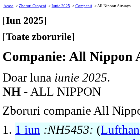
Acasa
->
Zboruri Otopeni
->
Iunie 2025
->
Companii
-> All Nippon Airways
[
Iun 2025
]
[
Toate zborurile
]
Companie: All Nippon 
Doar luna
iunie 2025
.
NH
- ALL NIPPON
Zboruri companie All Nipp
1 iun
:NH5453:
(
Lufthan