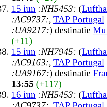
15 iun
:NH5453:
(
Luftha
:AC9737:
,
TAP Portugal
:UA9217:
) destinatie
Mu
(+11)
15 iun
:NH7945:
(
Luftha
:AC9163:
,
TAP Portugal
:UA9167:
) destinatie
Fra
13:55
(+117)
16 iun
:NH5453:
(
Luftha
:AC9737:
,
TAP Portugal