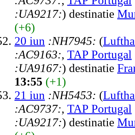
:AC9737:
,
TAP Portugal
:UA9217:
) destinatie
Mu
(+6)
20 iun
:NH7945:
(
Luftha
:AC9163:
,
TAP Portugal
:UA9167:
) destinatie
Fra
13:55
(+1)
21 iun
:NH5453:
(
Luftha
:AC9737:
,
TAP Portugal
:UA9217:
) destinatie
Mu