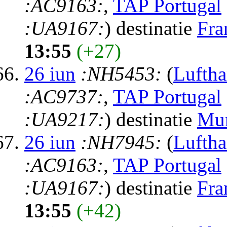
:AC9163:
,
TAP Portugal
:UA9167:
) destinatie
Fra
13:55
(+27)
26 iun
:NH5453:
(
Luftha
:AC9737:
,
TAP Portugal
:UA9217:
) destinatie
Mu
26 iun
:NH7945:
(
Luftha
:AC9163:
,
TAP Portugal
:UA9167:
) destinatie
Fra
13:55
(+42)