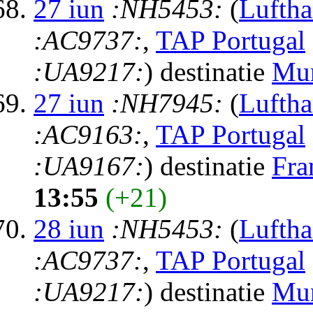
27 iun
:NH5453:
(
Luftha
:AC9737:
,
TAP Portugal
:UA9217:
) destinatie
Mu
27 iun
:NH7945:
(
Luftha
:AC9163:
,
TAP Portugal
:UA9167:
) destinatie
Fra
13:55
(+21)
28 iun
:NH5453:
(
Luftha
:AC9737:
,
TAP Portugal
:UA9217:
) destinatie
Mu