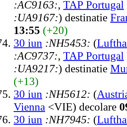
:AC9163:
,
TAP Portugal
:UA9167:
) destinatie
Fra
13:55
(+20)
30 iun
:NH5453:
(
Luftha
:AC9737:
,
TAP Portugal
:UA9217:
) destinatie
Mu
(+13)
30 iun
:NH5612:
(
Austri
Vienna
<VIE) decolare
0
30 iun
:NH7945:
(
Luftha