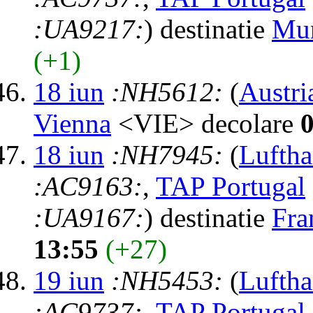
:UA9217:
) destinatie
Mu
(+1)
18 iun
:NH5612:
(
Austri
Vienna
<VIE> decolare
18 iun
:NH7945:
(
Luftha
:AC9163:
,
TAP Portugal
:UA9167:
) destinatie
Fra
13:55
(+27)
19 iun
:NH5453:
(
Luftha
:AC9737:
,
TAP Portugal