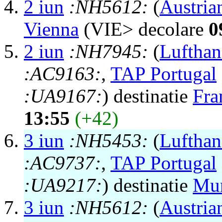
2 iun
:NH5612:
(
Austria
Vienna
(VIE> decolare
0
2 iun
:NH7945:
(
Lufthan
:AC9163:
,
TAP Portugal
:UA9167:
) destinatie
Fra
13:55
(+42)
3 iun
:NH5453:
(
Lufthan
:AC9737:
,
TAP Portugal
:UA9217:
) destinatie
Mu
3 iun
:NH5612:
(
Austria