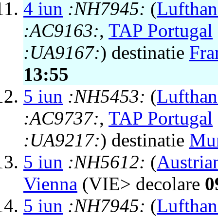
4 iun
:NH7945:
(
Lufthan
:AC9163:
,
TAP Portugal
:UA9167:
) destinatie
Fra
13:55
5 iun
:NH5453:
(
Lufthan
:AC9737:
,
TAP Portugal
:UA9217:
) destinatie
Mu
5 iun
:NH5612:
(
Austria
Vienna
(VIE> decolare
0
5 iun
:NH7945:
(
Lufthan