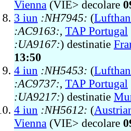
Vienna
(VIE> decolare
0
3 iun
:NH7945:
(
Lufthan
:AC9163:
,
TAP Portugal
:UA9167:
) destinatie
Fra
13:50
4 iun
:NH5453:
(
Lufthan
:AC9737:
,
TAP Portugal
:UA9217:
) destinatie
Mu
4 iun
:NH5612:
(
Austria
Vienna
(VIE> decolare
0