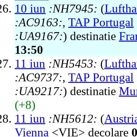
10 iun
:NH7945:
(
Luftha
:AC9163:
,
TAP Portugal
:UA9167:
) destinatie
Fra
13:50
11 iun
:NH5453:
(
Luftha
:AC9737:
,
TAP Portugal
:UA9217:
) destinatie
Mu
(+8)
11 iun
:NH5612:
(
Austri
Vienna
<VIE> decolare