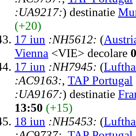
:UA9217:
) destinatie
Mu
(+20)
17 iun
:NH5612:
(
Austri
Vienna
<VIE> decolare
17 iun
:NH7945:
(
Luftha
:AC9163:
,
TAP Portugal
:UA9167:
) destinatie
Fra
13:50
(+15)
18 iun
:NH5453:
(
Luftha
:AC9737:
,
TAP Portugal