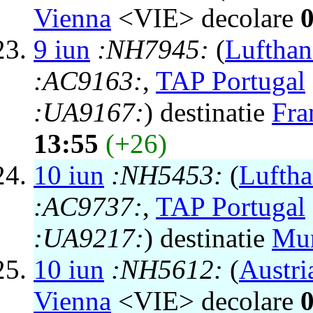
Vienna
<VIE> decolare
9 iun
:NH7945:
(
Lufthan
:AC9163:
,
TAP Portugal
:UA9167:
) destinatie
Fra
13:55
(+26)
10 iun
:NH5453:
(
Luftha
:AC9737:
,
TAP Portugal
:UA9217:
) destinatie
Mu
10 iun
:NH5612:
(
Austri
Vienna
<VIE> decolare