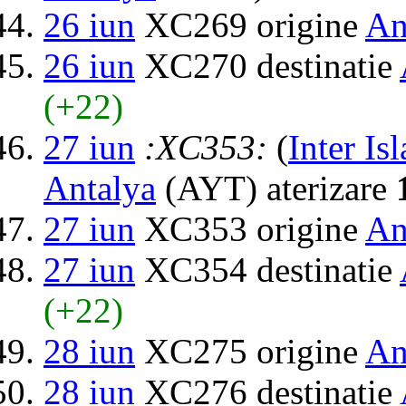
26 iun
XC269 origine
An
26 iun
XC270 destinatie
(+22)
27 iun
:XC353:
(
Inter Is
Antalya
(AYT) aterizare
27 iun
XC353 origine
An
27 iun
XC354 destinatie
(+22)
28 iun
XC275 origine
An
28 iun
XC276 destinatie