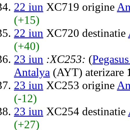
22 iun
XC719 origine
An
(+15)
22 iun
XC720 destinatie
(+40)
23 iun
:XC253:
(
Pegasus 
Antalya
(AYT) aterizare
23 iun
XC253 origine
An
(-12)
23 iun
XC254 destinatie
(+27)