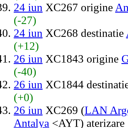
24 iun
XC267 origine
An
(-27)
24 iun
XC268 destinatie
(+12)
26 iun
XC1843 origine
G
(-40)
26 iun
XC1844 destinati
(+0)
26 iun
XC269 (
LAN Arge
Antalya
<AYT) aterizare