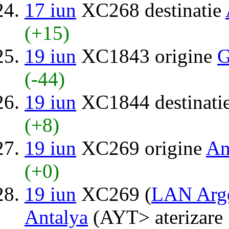
17 iun
XC268 destinatie
(+15)
19 iun
XC1843 origine
G
(-44)
19 iun
XC1844 destinati
(+8)
19 iun
XC269 origine
An
(+0)
19 iun
XC269 (
LAN Arge
Antalya
(AYT> aterizare