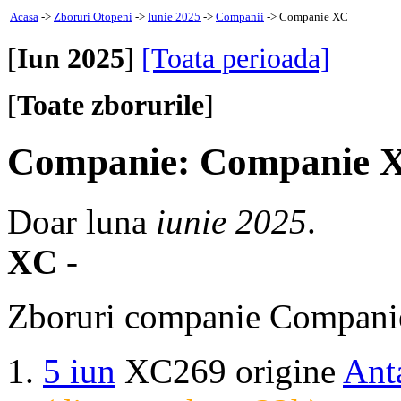
Acasa
->
Zboruri Otopeni
->
Iunie 2025
->
Companii
-> Companie XC
[
Iun 2025
]
[Toata perioada]
[
Toate zborurile
]
Companie: Companie 
Doar luna
iunie 2025
.
XC
-
Zboruri companie Compani
5 iun
XC269 origine
Ant